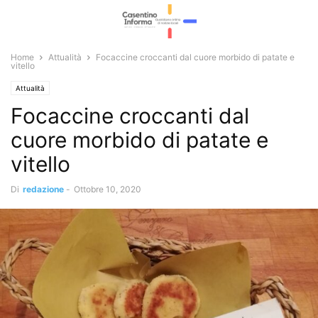
Home
Attualità
Focaccine croccanti dal cuore morbido di patate e
vitello
Attualità
Focaccine croccanti dal
cuore morbido di patate e
vitello
Di
redazione
-
Ottobre 10, 2020