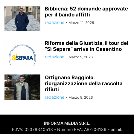
Bibbiena: 52 domande approvate
per il bando affitti
redazione
-
Marzo 11, 2026
Riforma della Giustizia, il tour del
“Sì Separa” arriva in Casentino
redazione
-
Marzo 9, 2026
Ortignano Raggiolo:
riorganizzazione della raccolta
rifiuti
redazione
-
Marzo 9, 2026
INFORMA MEDIA S.R.L.
P.IVA: 02378340513 - Numero REA: AR-206189 - email: