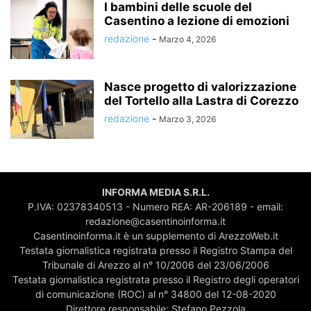
I bambini delle scuole del
Casentino a lezione di emozioni
redazione
-
Marzo 4, 2026
Nasce progetto di valorizzazione
del Tortello alla Lastra di Corezzo
redazione
-
Marzo 3, 2026
INFORMA MEDIA S.R.L.
P.IVA: 02378340513 - Numero REA: AR-206189 - email:
redazione@casentinoinforma.it
Casentinoinforma.it è un supplemento di ArezzoWeb.it
Testata giornalistica registrata presso il Registro Stampa del
Tribunale di Arezzo al n° 10/2006 del 23/06/2006
Testata giornalistica registrata presso il Registro degli operatori
di comunicazione (ROC) al n° 34800 del 12-08-2020
Direttore responsabile: Stefano Pezzola