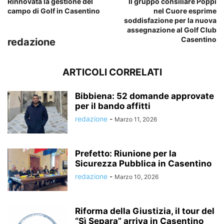
Rinnovata la gestione del
Il gruppo consiliare Poppi
campo di Golf in Casentino
nel Cuore esprime
soddisfazione per la nuova
assegnazione al Golf Club
Casentino
redazione
ARTICOLI CORRELATI
Bibbiena: 52 domande approvate
per il bando affitti
redazione
-
Marzo 11, 2026
Prefetto: Riunione per la
Sicurezza Pubblica in Casentino
redazione
-
Marzo 10, 2026
Riforma della Giustizia, il tour del
“Sì Separa” arriva in Casentino