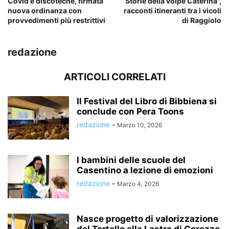
Covid e discoteche, firmata
“Storie della volpe Caterina”,
nuova ordinanza con
racconti itineranti tra i vicoli
provvedimenti più restrittivi
di Raggiolo
redazione
ARTICOLI CORRELATI
Il Festival del Libro di Bibbiena si
conclude con Pera Toons
redazione
-
Marzo 10, 2026
I bambini delle scuole del
Casentino a lezione di emozioni
redazione
-
Marzo 4, 2026
Nasce progetto di valorizzazione
del Tortello alla Lastra di Corezzo