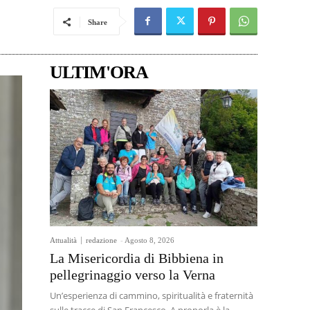
Share
ULTIM'ORA
Attualità
redazione
-
Agosto 8, 2026
La Misericordia di Bibbiena in
pellegrinaggio verso la Verna
Un’esperienza di cammino, spiritualità e fraternità