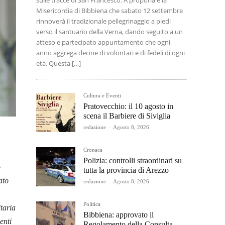
sulle tracce di San Francesco. A proporla è la
Misericordia di Bibbiena che sabato 12 settembre
rinnoverà il tradizionale pellegrinaggio a piedi
verso il santuario della Verna, dando seguito a un
atteso e partecipato appuntamento che ogni
anno aggrega decine di volontari e di fedeli di ogni
età. Questa […]
Cultura e Eventi
Pratovecchio: il 10 agosto in
scena il Barbiere di Siviglia
redazione
-
Agosto 8, 2026
Cronaca
Polizia: controlli straordinari su
o
tutta la provincia di Arezzo
ato
redazione
-
Agosto 8, 2026
Politica
taria
Bibbiena: approvato il
enti
Regolamento della Consulta