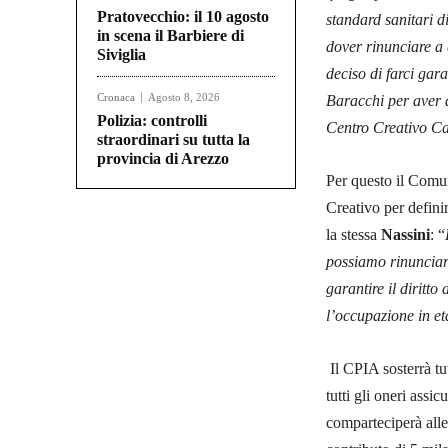
Pratovecchio: il 10 agosto
standard sanitari d
in scena il Barbiere di
dover rinunciare a 
Siviglia
deciso di farci gar
Cronaca
Agosto 8, 2026
Baracchi per aver da
Polizia: controlli
Centro Creativo Ca
straordinari su tutta la
provincia di Arezzo
Per questo il Comun
Creativo per defini
la stessa
Nassini
: “
possiamo rinunciare
garantire il diritt
l’occupazione in et
Il CPIA sosterrà tut
tutti gli oneri assi
comparteciperà all