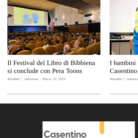
Il Festival del Libro di Bibbiena
I bambini 
si conclude con Pera Toons
Casentino 
Attualità
redazione
-
Marzo 10, 2026
Attualità
redazio