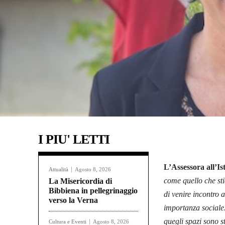
I PIU' LETTI
L’Assessora all’I
Attualità
Agosto 8, 2026
come quello che st
La Misericordia di
Bibbiena in pellegrinaggio
di venire incontro 
verso la Verna
importanza sociale.
quegli spazi sono s
Cultura e Eventi
Agosto 8, 2026