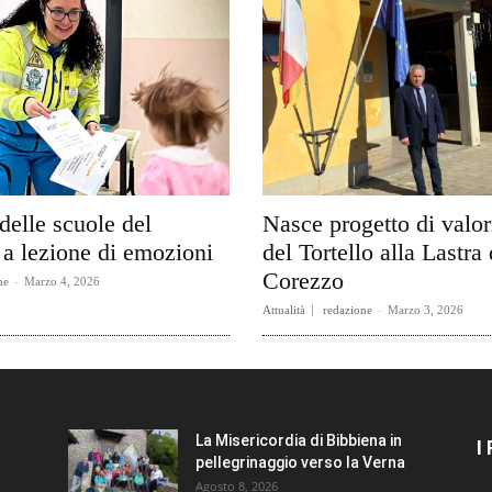
delle scuole del
Nasce progetto di valo
a lezione di emozioni
del Tortello alla Lastra 
Corezzo
ne
-
Marzo 4, 2026
Attualità
redazione
-
Marzo 3, 2026
La Misericordia di Bibbiena in
I
pellegrinaggio verso la Verna
Agosto 8, 2026