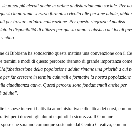
i sicurezza più elevati anche in ordine al distanziamento sociale. Per n
questo importante servizio formativo rivolto alle persone adulte, abbi
anti per trovare un’altra collocazione. Per questo ringrazio Annalisa
to la disponibilità di utilizzo per questo anno scolastico dei locali pres
sentino”.
e di Bibbiena ha sottoscritto questa mattina una convenzione con il Ce
re termini e modi di questo percorso ritenuto di grande importanza come
L’alfabetizzazione della popolazione adulta rimane una priorità a cui 
 per far crescere in termini culturali e formativi la nostra popolazione
o alla cittadinanza attiva. Questi percorsi sono fondamentali anche per
à adulta”.
te le spese inerenti l’attività amministrativa e didattica dei corsi, compre
curativi per i docenti gli alunni e quindi la sicurezza. Il Comune
e spese che saranno comunque sostenute dal Centro Creativo, con un