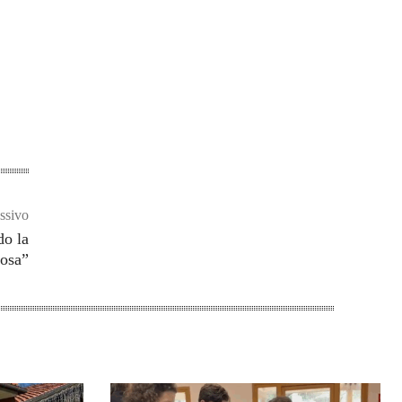
ssivo
do la
iosa”