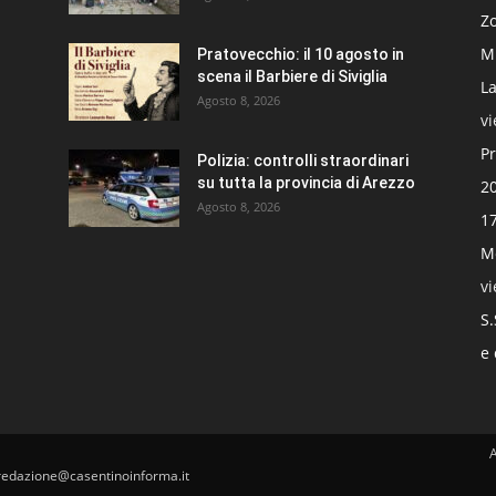
Zo
Mi
Pratovecchio: il 10 agosto in
scena il Barbiere di Siviglia
La
Agosto 8, 2026
v
Pr
Polizia: controlli straordinari
su tutta la provincia di Arezzo
20
Agosto 8, 2026
17
Mo
v
S.
e 
redazione@casentinoinforma.it