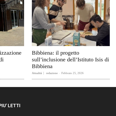
rizzazione
Bibbiena: il progetto
di
sull’inclusione dell’Istituto Isis di
Bibbiena
Attualità
redazione
-
Febbraio 25, 2026
 PIU' LETTI