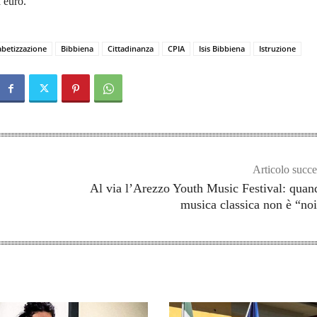
a euro.
abetizzazione
Bibbiena
Cittadinanza
CPIA
Isis Bibbiena
Istruzione
Articolo succe
Al via l’Arezzo Youth Music Festival: quan
musica classica non è “no