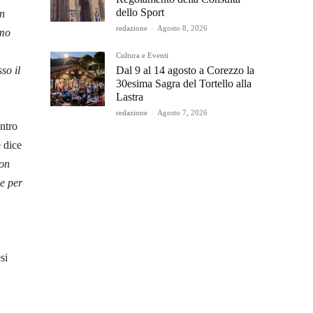
dello Sport
on
redazione
-
Agosto 8, 2026
amo
Cultura e Eventi
Dal 9 al 14 agosto a Corezzo la
so il
30esima Sagra del Tortello alla
Lastra
redazione
-
Agosto 7, 2026
ntro
 dice
non
 e per
si