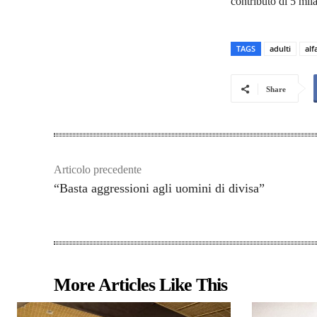
contributo di 5 mil
TAGS
adulti
alf
Share
Articolo precedente
“Basta aggressioni agli uomini di divisa”
More Articles Like This