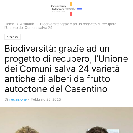
Home
Attualità
Biodiversità: grazie ad un progetto di recupero,
l’Unione dei Comuni salva 24...
Attualità
Biodiversità: grazie ad un
progetto di recupero, l’Unione
dei Comuni salva 24 varietà
antiche di alberi da frutto
autoctone del Casentino
Di
redazione
-
Febbraio 28, 2025