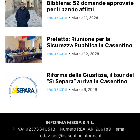
Bibbiena: 52 domande approvate
per il bando affitti
redazione
-
Marzo 11, 2026
Prefetto: Riunione per la
Sicurezza Pubblica in Casentino
redazione
-
Marzo 10, 2026
Riforma della Giustizia, il tour del
“Sì Separa” arriva in Casentino
redazione
-
Marzo 9, 2026
INFORMA MEDIA S.R.L.
P.IVA: 02378340513 - Numero REA: AR-206189 - email:
redazione@casentinoinforma.it