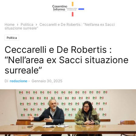
Home
Politica
Ceccarelli e De Robertis : “Nell’area ex Sacci
situazione surreale”
Politica
Ceccarelli e De Robertis :
“Nell’area ex Sacci situazione
surreale”
Di
redazione
-
Gennaio 30, 2025