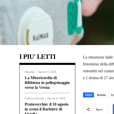
I PIU' LETTI
La situazione dalle 
fenomeno della dif
entrambi nel comune
Attualità
Agosto 8, 2026
La Misericordia di
e 1 donna di 27 ann
Bibbiena in pellegrinaggio
verso la Verna
TAGS
Arezzo
Co
Cultura e Eventi
Agosto 8, 2026
Pratovecchio: il 10 agosto
in scena il Barbiere di
Share
Siviglia