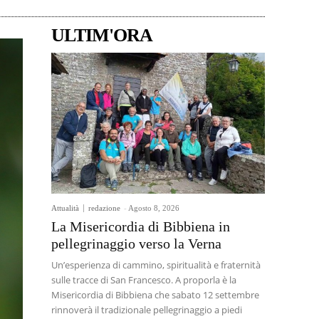
ULTIM'ORA
Attualità
redazione
-
Agosto 8, 2026
La Misericordia di Bibbiena in
pellegrinaggio verso la Verna
Un’esperienza di cammino, spiritualità e fraternità
sulle tracce di San Francesco. A proporla è la
Misericordia di Bibbiena che sabato 12 settembre
rinnoverà il tradizionale pellegrinaggio a piedi