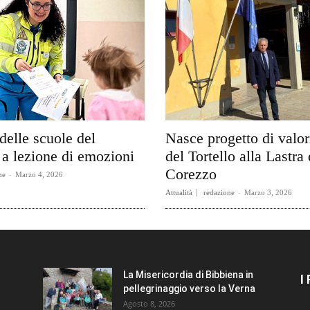
delle scuole del
Nasce progetto di valo
a lezione di emozioni
del Tortello alla Lastra 
Corezzo
ne
-
Marzo 4, 2026
Attualità
redazione
-
Marzo 3, 2026
La Misericordia di Bibbiena in
I
pellegrinaggio verso la Verna
Agosto 8, 2026