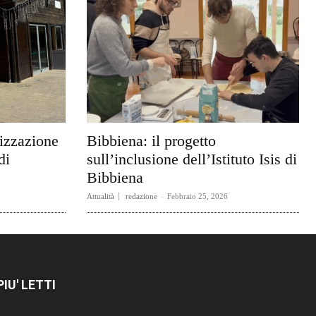
rizzazione
Bibbiena: il progetto
di
sull’inclusione dell’Istituto Isis di
Bibbiena
Attualità
redazione
-
Febbraio 25, 2026
 PIU' LETTI