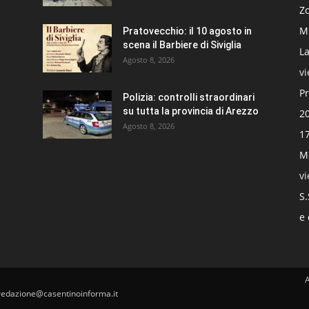
Zo
Mi
Pratovecchio: il 10 agosto in
scena il Barbiere di Siviglia
La
Agosto 8, 2026
v
Pr
Polizia: controlli straordinari
su tutta la provincia di Arezzo
20
Agosto 8, 2026
17
Mo
v
S.
e 
redazione@casentinoinforma.it