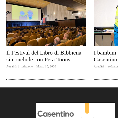
Il Festival del Libro di Bibbiena
I bambini 
si conclude con Pera Toons
Casentino 
Attualità
redazione
-
Marzo 10, 2026
Attualità
redazio