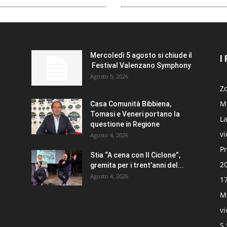
Mercoledì 5 agosto si chiude il
I
Festival Valenzano Symphony
Agosto 5, 2026
Zo
Mi
Casa Comunità Bibbiena,
Tomasi e Veneri portano la
La
questione in Regione
v
Agosto 4, 2026
Pr
Stia “A cena con Il Ciclone”,
20
gremita per i trent’anni del...
Agosto 4, 2026
17
Mo
v
S.