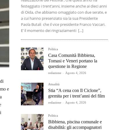
realizzazione del Festival , che quest’anno ha
festeggiato i trent’anni, insieme anche ai dieci anni
di Oida, che abbiamo omaggiato con due serate, e
a cui hanno presenziato sia la sua Presidente
Paola Butali che il vice presidente Franco Vaccari.
E’ il momento dei ringraziamenti […]
Politica
Casa Comunità Bibbiena,
Tomasi e Veneri portano la
questione in Regione
redazione
-
Agosto 4, 2026
di
Attualità
smo e
Stia “A cena con Il Ciclone”,
gremita per i trent’anni del film
a
redazione
-
Agosto 4, 2026
e
i
Politica
Bibbiena, piscina comunale e
disabilità: gli accompagnatori