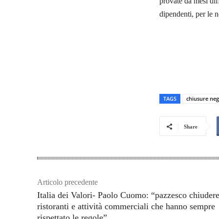
provate da mesi diff
dipendenti, per le n
TAGS
chiusure neg
Share
Articolo precedente
Italia dei Valori- Paolo Cuomo: “pazzesco chiuder
ristoranti e attività commerciali che hanno sempre
rispettato le regole”