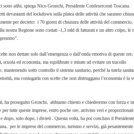
ci sono alibi, spiega Nico Gronchi, Presidente Confesercenti Toscana.
tti devastanti del lockdown sulla platea delle attività che saranno chius
lmente per decreto: i 70 giorni di chiusura delle attività del commercio,
lla nostra Regione sono costati -1,3 mld di fatturati e un altro colpo, le 
ggeranno”.
elte non dettate solo dall’emergenza o dall’onda emotiva di queste ore,
i, scuola ed economia, ma equilibrate e mirate ad evitare un tracollo
 mantenendo sotto controllo il sistema sanitario, perché la tutela sanitar
 priorità, ma coniugarla con scelte che non distruggano l’economia è la v
, ha proseguito Gronchi, abbiamo chiesto e chiederemo con forza e in 
he per tutte queste imprese, entro poche ore, arrivino veri e proporzionati
o e dopo, solo dopo, i divieti . Questa volta, ha poi concluso il Presidente
ana, per le imprese del commercio, turismo e servizi, già pesantemente