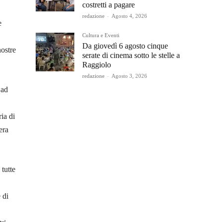
costretti a pagare
redazione
-
Agosto 4, 2026
e
Cultura e Eventi
Da giovedì 6 agosto cinque
nostre
serate di cinema sotto le stelle a
Raggiolo
redazione
-
Agosto 3, 2026
 ad
ia di
era
tutte
 di