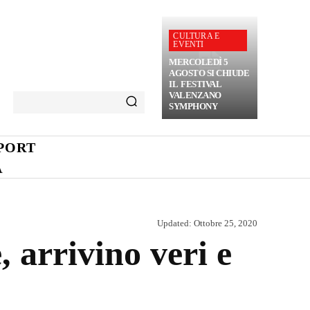
CULTURA E
EVENTI
MERCOLEDÌ 5
AGOSTO SI CHIUDE
IL FESTIVAL
VALENZANO
SYMPHONY
PORT
A
Updated:
Ottobre 25, 2020
 arrivino veri e