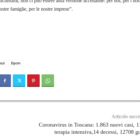
icilissimi, non ci può essere altra versione accettabile: per noi, per i nos
ostre famiglie, per le nostre imprese”.
ozi
Dpcm
Articolo succe
e
Coronavirus in Toscana: 1.863 nuovi casi, 1
terapia intensiva,14 decessi, 12708 gu