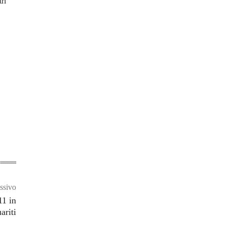
tri
ssivo
11 in
ariti