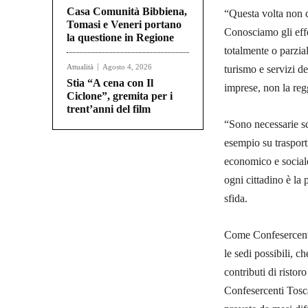
Casa Comunità Bibbiena,
“Questa volta non 
Tomasi e Veneri portano
Conosciamo gli effe
la questione in Regione
totalmente o parzia
Attualità
Agosto 4, 2026
turismo e servizi de
Stia “A cena con Il
imprese, non la re
Ciclone”, gremita per i
trent’anni del film
“Sono necessarie sc
esempio su trasport
economico e sociale,
ogni cittadino è la
sfida.
Come Confesercenti
le sedi possibili, c
contributi di ristor
Confesercenti Tosc