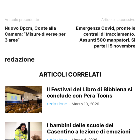
Articolo precedente
Articolo successivo
Nuovo Dpcm, Conte alla
Emergenza Covid, pronte le
Camera: “Misure diverse per
centrali di tracciamento.
3 aree”
Assunti 500 mappatori. Si
parte il 5 novembre
redazione
ARTICOLI CORRELATI
Il Festival del Libro di Bibbiena si
conclude con Pera Toons
redazione
-
Marzo 10, 2026
I bambini delle scuole del
Casentino a lezione di emozioni
redazione
-
Marzo 4, 2026