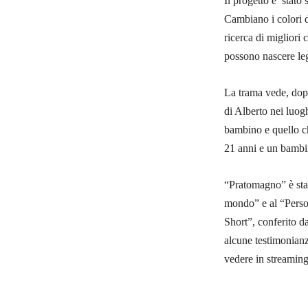
Il progetto e’ sta
Cambiano i colori de
ricerca di migliori 
possono nascere le
La trama vede, dopo
di Alberto nei luog
bambino e quello ch
21 anni e un bambin
“Pratomagno” è stat
mondo” e al “Perso,
Short”, conferito da
alcune testimonianze
vedere in streaming