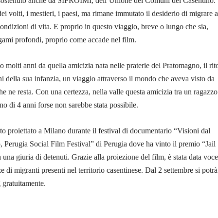
to sostenuto anche da SIPROIMI, dell’Unione dei Comuni del Casentino.
i volti, i mestieri, i paesi, ma rimane immutato il desiderio di migrare a
condizioni di vita. E proprio in questo viaggio, breve o lungo che sia,
gami profondi, proprio come accade nel film.
 molti anni da quella amicizia nata nelle praterie del Pratomagno, il rit
hi della sua infanzia, un viaggio attraverso il mondo che aveva visto da
e ne resta. Con una certezza, nella valle questa amicizia tra un ragazzo
o di 4 anni forse non sarebbe stata possibile.
o proiettato a Milano durante il festival di documentario “Visioni dal
 Perugia Social Film Festival” di Perugia dove ha vinto il premio “Jail
 una giuria di detenuti. Grazie alla proiezione del film, è stata data voc
 di migranti presenti nel territorio casentinese. Dal 2 settembre si potrà
 gratuitamente.