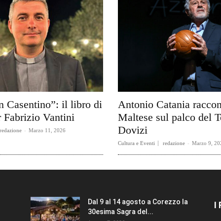
n Casentino”: il libro di
Antonio Catania raccon
 Fabrizio Vantini
Maltese sul palco del T
Dovizi
redazione
-
Marzo 11, 2026
Cultura e Eventi
redazione
-
Marzo 9, 20
Dal 9 al 14 agosto a Corezzo la
I
30esima Sagra del...