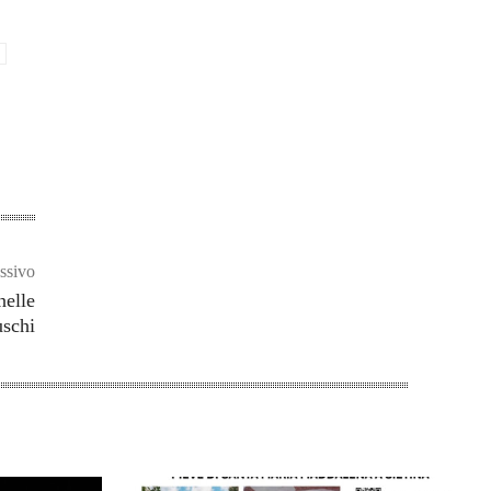
ssivo
nelle
uschi