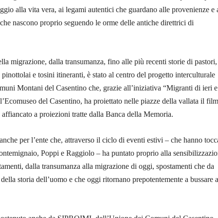
gio alla vita vera, ai legami autentici che guardano alle provenienze e 
e che nascono proprio seguendo le orme delle antiche direttrici di
lla migrazione, dalla transumanza, fino alle più recenti storie di pastori,
pinottolai e tosini itineranti, è stato al centro del progetto interculturale
uni Montani del Casentino che, grazie all’iniziativa “Migranti di ieri e
’Ecomuseo del Casentino, ha proiettato nelle piazze della vallata il fil
 affiancato a proiezioni tratte dalla Banca della Memoria.
che per l’ente che, attraverso il ciclo di eventi estivi – che hanno tocc
ntemignaio, Poppi e Raggiolo – ha puntato proprio alla sensibilizzazi
tamenti, dalla transumanza alla migrazione di oggi, spostamenti che da
della storia dell’uomo e che oggi ritornano prepotentemente a bussare a