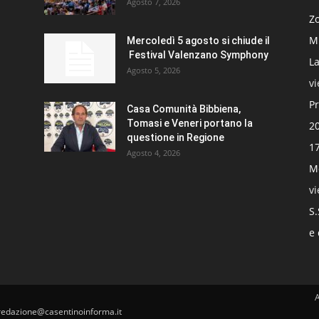
Agosto 7, 2026
Zo
Mi
Mercoledì 5 agosto si chiude il
Festival Valenzano Symphony
La
Agosto 5, 2026
v
Pr
Casa Comunità Bibbiena,
Tomasi e Veneri portano la
20
questione in Regione
17
Agosto 4, 2026
Mo
v
S.
e 
redazione@casentinoinforma.it