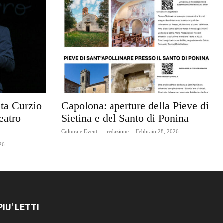
ta Curzio
Capolona: aperture della Pieve di
eatro
Sietina e del Santo di Ponina
Cultura e Eventi
redazione
-
Febbraio 28, 2026
26
 PIU' LETTI