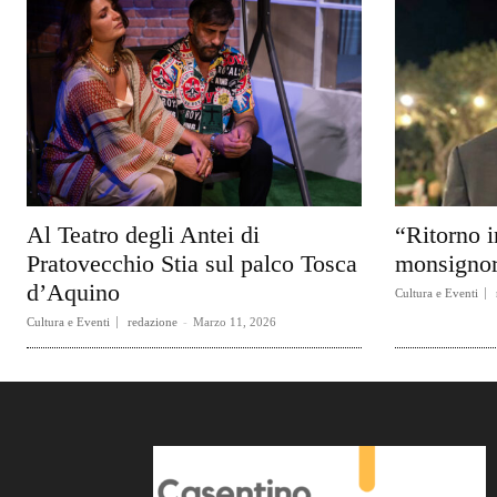
Al Teatro degli Antei di
“Ritorno i
Pratovecchio Stia sul palco Tosca
monsignor
d’Aquino
Cultura e Eventi
Cultura e Eventi
redazione
-
Marzo 11, 2026