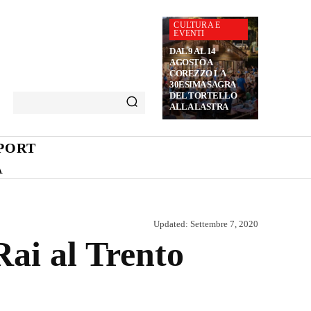
CULTURA E
EVENTI
DAL 9 AL 14
AGOSTO A
COREZZO LA
30ESIMA SAGRA
DEL TORTELLO
ALLA LASTRA
PORT
A
Updated:
Settembre 7, 2020
Rai al Trento