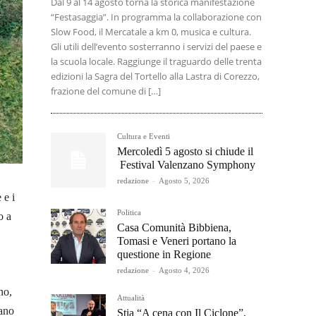
Dal 9 al 14 agosto torna la storica manifestazione
“Festasaggia”. In programma la collaborazione con
Slow Food, il Mercatale a km 0, musica e cultura.
Gli utili dell’evento sosterranno i servizi del paese e
la scuola locale. Raggiunge il traguardo delle trenta
edizioni la Sagra del Tortello alla Lastra di Corezzo,
frazione del comune di […]
Cultura e Eventi
Mercoledì 5 agosto si chiude il
Festival Valenzano Symphony
redazione
-
Agosto 5, 2026
 e i
Politica
o a
Casa Comunità Bibbiena,
Tomasi e Veneri portano la
questione in Regione
redazione
-
Agosto 4, 2026
no,
Attualità
tano
Stia “A cena con Il Ciclone”,