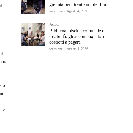
gremita per i trent’anni del film
al
redazione
-
Agosto 4, 2026
Politica
Bibbiena, piscina comunale e
disabilità: gli accompagnatori
costretti a pagare
redazione
-
Agosto 4, 2026
 di
m ora
ato i
one
lle