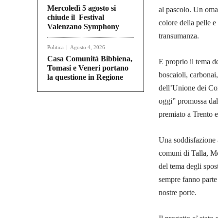
Mercoledì 5 agosto si
al pascolo. Un omag
chiude il Festival
colore della pelle 
Valenzano Symphony
transumanza.
Politica
Agosto 4, 2026
Casa Comunità Bibbiena,
E proprio il tema de
Tomasi e Veneri portano
boscaioli, carbonai, 
la questione in Regione
dell’Unione dei Com
oggi” promossa dall
premiato a Trento e
Una soddisfazione an
comuni di Talla, Mo
del tema degli spos
sempre fanno parte 
nostre porte.