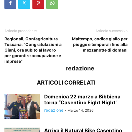
Articolo precedente
Articolo successivo
Regionali, Confagricoltura
Maltempo, codice giallo per
Toscana: “Congratulazioni a
piogge e temporali fino alla
Giani, ora subito al lavoro
mezzanotte di domani
per garantire occupazione e
imprese”
redazione
ARTICOLI CORRELATI
Domenica 22 marzo a Bibbiena
torna “Casentino Fight Night”
redazione
-
Marzo 14, 2026
Arriva il Natural Bike Casentino