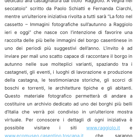
dedicato alla castagnatura dal titolo “Raggiolo. A veglia nel
seccatoio” scritto da Paolo Schiatti e Fernanda Ciarchi,
mentre
un’ulteriore iniziativa rivolta a tutti sarà “La foto nel
cassetto – Immagini fotografiche sull’autunno a Raggiolo
ieri e oggi” che nasce con l’intenzione di favorire una
raccolta delle più belle immagini del borgo casentinese in
uno dei periodi più suggestivi dell’anno. L’invito è ad
inviare per mail uno scatto capace di raccontare
il borgo in
autunno nelle sue molteplici varianti, spaziando tra i
castagneti, gli eventi, i luoghi di lavorazione e produzione
della castagna, le testimonianze storiche, gli scorci di
boschi e torrenti, le architetture tipiche e gli abitanti.
Questo materiale fotografico permetterà di andare a
costituire un archivio dedicato ad uno dei borghi più belli
d’Italia che verrà poi condiviso in un’ulteriore mostra
virtuale. Per conoscere i dettagli di ogni iniziativa è
possibile visitare i siti
www.raggiolo.it
e
www.ecomuseo.casentino.toscana.it
che saranno