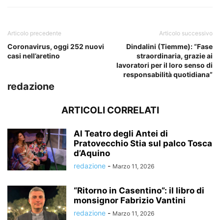
Articolo precedente
Articolo successivo
Coronavirus, oggi 252 nuovi
Dindalini (Tiemme): “Fase
casi nell’aretino
straordinaria, grazie ai
lavoratori per il loro senso di
responsabilità quotidiana”
redazione
ARTICOLI CORRELATI
Al Teatro degli Antei di
Pratovecchio Stia sul palco Tosca
d’Aquino
redazione
-
Marzo 11, 2026
“Ritorno in Casentino”: il libro di
monsignor Fabrizio Vantini
redazione
-
Marzo 11, 2026