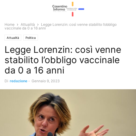
Home
Attualità
Legge Lorenzin: così venne stabilito l’obbligo
vaccinale da 0 a 16 anni
Attualità
Politica
Legge Lorenzin: così venne
stabilito l’obbligo vaccinale
da 0 a 16 anni
Di
redazione
-
Gennaio 9, 2023