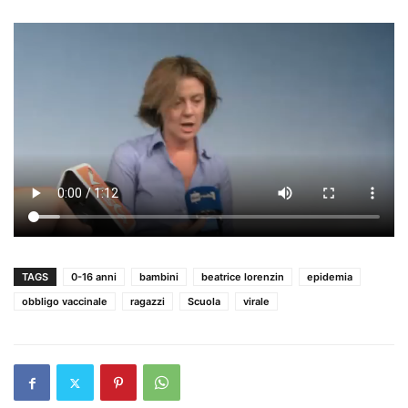
TAGS
0-16 anni
bambini
beatrice lorenzin
epidemia
obbligo vaccinale
ragazzi
Scuola
virale