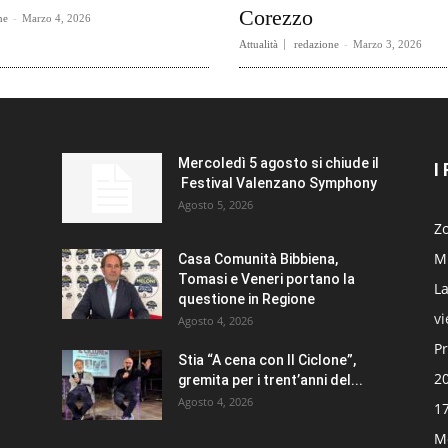
Corezzo
ne
-
Marzo 4, 2026
Attualità
redazione
-
Marzo 3, 2026
Mercoledì 5 agosto si chiude il
I
Festival Valenzano Symphony
Agosto 5, 2026
Zo
Mi
Casa Comunità Bibbiena,
Tomasi e Veneri portano la
La
questione in Regione
v
Agosto 4, 2026
Pr
Stia “A cena con Il Ciclone”,
20
gremita per i trent’anni del...
Agosto 4, 2026
17
Mo