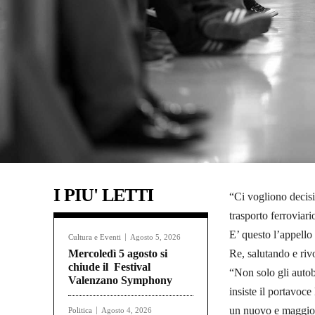
I PIU' LETTI
“Ci vogliono decisi
trasporto ferroviari
E’ questo l’appello
Cultura e Eventi
Agosto 5, 2026
Mercoledì 5 agosto si
Re, salutando e riv
chiude il Festival
“Non solo gli autob
Valenzano Symphony
insiste il portavoce
un nuovo e maggiore
Politica
Agosto 4, 2026