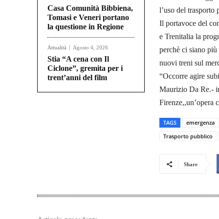
Casa Comunità Bibbiena,
l’uso del trasporto 
Tomasi e Veneri portano
Il portavoce del co
la questione in Regione
e Trenitalia la pro
Attualità
Agosto 4, 2026
perchè ci siano più 
Stia “A cena con Il
nuovi treni sul merc
Ciclone”, gremita per i
“Occorre agire subi
trent’anni del film
Maurizio Da Re.- in
Firenze,,un’opera c
TAGS
emergenza
Trasporto pubblico
Share