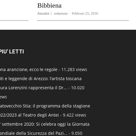
Bibbiena
Attualità
redazione
-
Febbraio 25, 2026
 PIU' LETTI
na arancione, ecco le regole
- 11.283 views
ti e leggende di Arezzo: l’artista toscana
ura Lorenzini rappresenta il Dr...
- 10.020
iews
atovecchio Stia: il programma della stagione
22/2023 al Teatro degli Antei
- 9.422 views
 settembre 2020: Si celebra oggi la Giornata
ndiale della Sicurezza del Pazi...
- 9.050