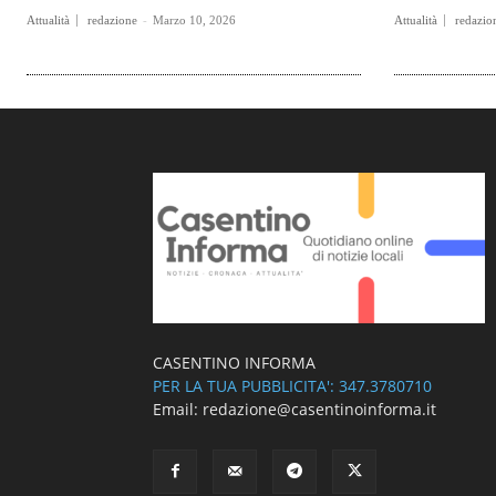
Attualità
redazione
-
Marzo 10, 2026
Attualità
redazio
CASENTINO INFORMA
PER LA TUA PUBBLICITA': 347.3780710
Email: redazione@casentinoinforma.it