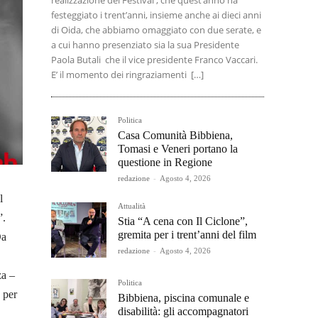
realizzazione del Festival , che quest’anno ha
festeggiato i trent’anni, insieme anche ai dieci anni
di Oida, che abbiamo omaggiato con due serate, e
a cui hanno presenziato sia la sua Presidente
Paola Butali che il vice presidente Franco Vaccari.
E’ il momento dei ringraziamenti […]
Politica
Casa Comunità Bibbiena,
Tomasi e Veneri portano la
questione in Regione
redazione
-
Agosto 4, 2026
l
Attualità
”.
Stia “A cena con Il Ciclone”,
gremita per i trent’anni del film
Da
redazione
-
Agosto 4, 2026
za –
Politica
 per
Bibbiena, piscina comunale e
disabilità: gli accompagnatori