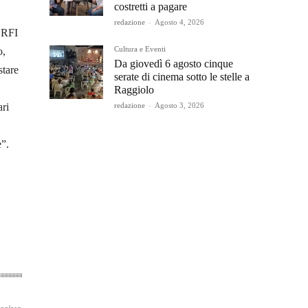
costretti a pagare
redazione
-
Agosto 4, 2026
n RFI
Cultura e Eventi
o,
Da giovedì 6 agosto cinque
stare
serate di cinema sotto le stelle a
Raggiolo
redazione
-
Agosto 3, 2026
ari
e”.