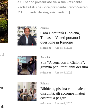
a cui hanno presenziato sia la sua Presidente
Paola Butali che il vice presidente Franco Vaccari.
E’ il momento dei ringraziamenti […]
Politica
Casa Comunità Bibbiena,
Tomasi e Veneri portano la
questione in Regione
redazione
-
Agosto 4, 2026
ità
Attualità
Stia “A cena con Il Ciclone”,
gremita per i trent’anni del film
redazione
-
Agosto 4, 2026
Politica
ei
Bibbiena, piscina comunale e
disabilità: gli accompagnatori
costretti a pagare
redazione
-
Agosto 4, 2026
e da