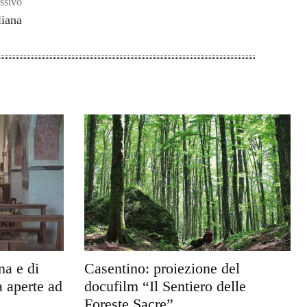
ssivo
liana
na e di
Casentino: proiezione del
 aperte ad
docufilm “Il Sentiero delle
Foreste Sacre”