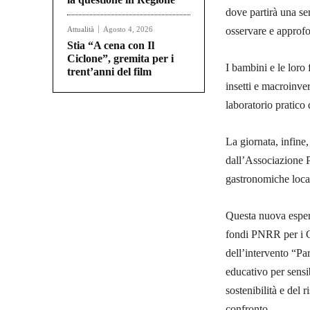
dove partirà una se
Attualità
Agosto 4, 2026
osservare e approfo
Stia “A cena con Il
Ciclone”, gremita per i
I bambini e le loro 
trent’anni del film
insetti e macroinver
laboratorio pratico
La giornata, infine,
dall’Associazione P
gastronomiche local
Questa nuova esperi
fondi PNRR per i C
dell’intervento “Pa
educativo per sensib
sostenibilità e del 
confronto.