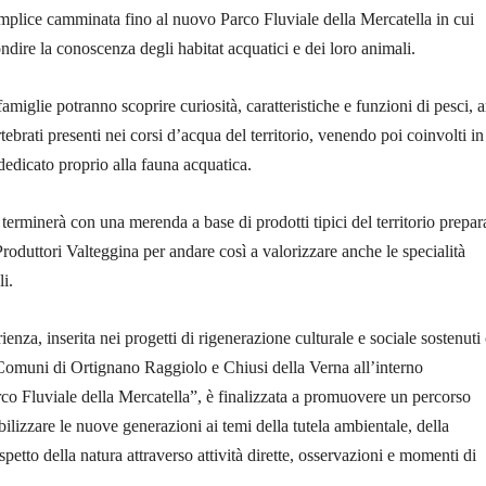
mplice camminata fino al nuovo Parco Fluviale della Mercatella in cui
ndire la conoscenza degli habitat acquatici e dei loro animali.
famiglie potranno scoprire curiosità, caratteristiche e funzioni di pesci, a
tebrati presenti nei corsi d’acqua del territorio, venendo poi coinvolti in
 dedicato proprio alla fauna acquatica.
 terminerà con una merenda a base di prodotti tipici del territorio prepar
roduttori Valteggina per andare così a valorizzare anche le specialità
i.
enza, inserita nei progetti di rigenerazione culturale e sociale sostenuti
omuni di Ortignano Raggiolo e Chiusi della Verna all’interno
rco Fluviale della Mercatella”, è finalizzata a promuovere un percorso
ilizzare le nuove generazioni ai temi della tutela ambientale, della
rispetto della natura attraverso attività dirette, osservazioni e momenti di