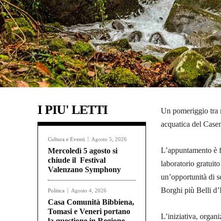
I PIU' LETTI
Un pomeriggio tra n
acquatica del Casen
Cultura e Eventi
Agosto 5, 2026
L’appuntamento è f
Mercoledì 5 agosto si
chiude il Festival
laboratorio gratuito
Valenzano Symphony
un’opportunità di sc
Borghi più Belli d’I
Politica
Agosto 4, 2026
Casa Comunità Bibbiena,
Tomasi e Veneri portano
L’iniziativa, organ
la questione in Regione