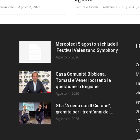
redazione
-
Agosto 3, 2026
Cultura e Eventi
redazione
-
Luglio 31, 
Mercoledì 5 agosto si chiude il
I
Festival Valenzano Symphony
Agosto 5, 2026
Zo
Mi
Casa Comunità Bibbiena,
Tomasi e Veneri portano la
La
questione in Regione
v
Agosto 4, 2026
Pr
Stia “A cena con Il Ciclone”,
20
gremita per i trent’anni del...
Agosto 4, 2026
17
Mo
v