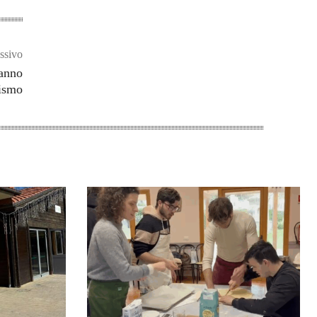
ssivo
hanno
tismo