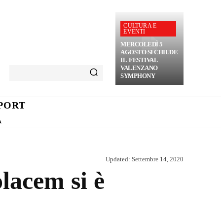
CULTURA E
EVENTI
MERCOLEDÌ 5
AGOSTO SI CHIUDE
IL FESTIVAL
VALENZANO
SYMPHONY
PORT
A
Updated:
Settembre 14, 2020
olacem si è