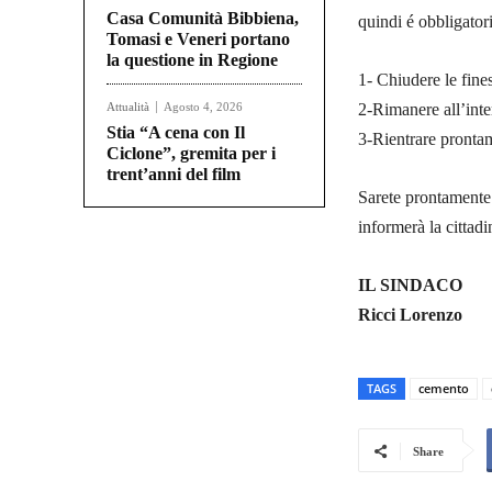
Casa Comunità Bibbiena,
quindi é obbligator
Tomasi e Veneri portano
la questione in Regione
1- Chiudere le fines
Attualità
Agosto 4, 2026
2-Rimanere all’inter
Stia “A cena con Il
3-Rientrare prontam
Ciclone”, gremita per i
trent’anni del film
Sarete prontamente 
informerà la cittad
IL SINDACO
Ricci Lorenzo
TAGS
cemento
Share