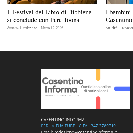
Il Festival del Libro di Bibbiena
I bambini 
si conclude con Pera Toons
Casentino 
Attualità
redazione
-
Marzo 10, 2026
Attualità
redazio
CASENTINO INFORMA
PER LA TUA PUBBLICITA': 347.3780710
Email: redazione@casentinoinforma.it