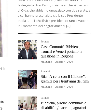
realizzazione del Festival , che quest’anno ha
festeggiato i trent’anni, insieme anche ai dieci anni
di Oida, che abbiamo omaggiato con due serate, e
a cui hanno presenziato sia la sua Presidente
Paola Butali che il vice presidente Franco Vaccari.
E’ il momento dei ringraziamenti […]
Politica
Casa Comunità Bibbiena,
Tomasi e Veneri portano la
questione in Regione
redazione
-
Agosto 4, 2026
i ha
Attualità
Stia “A cena con Il Ciclone”,
gremita per i trent’anni del film
redazione
-
Agosto 4, 2026
Politica
nto
Bibbiena, piscina comunale e
disabilità: gli accompagnatori
re,