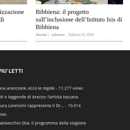
rizzazione
Bibbiena: il progetto
di
sull’inclusione dell’Istituto Isis di
Bibbiena
Attualità
redazione
-
Febbraio 25, 2026
 PIU' LETTI
na arancione, ecco le regole
- 11.277 views
ti e leggende di Arezzo: l’artista toscana
ura Lorenzini rappresenta il Dr...
- 10.014
iews
atovecchio Stia: il programma della stagione