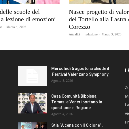
delle scuole del
Nasce progetto di valo
a lezione di emozioni
del Tortello alla Lastra 
Corezzo
ne
-
Marzo 4, 2026
Attualità
redazione
-
Marzo 3, 2026
Mercoledì 5 agosto si chiude il
I
Festival Valenzano Symphony
Agosto 5, 2026
Zo
Mi
Casa Comunità Bibbiena,
Tomasi e Veneri portano la
La
questione in Regione
v
Agosto 4, 2026
Pr
Stia “A cena con Il Ciclone”,