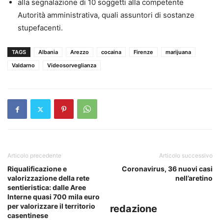
alla segnalazione di 10 soggetti alla competente
Autorità amministrativa, quali assuntori di sostanze
stupefacenti.
TAGS
Albania
Arezzo
cocaina
Firenze
marijuana
Valdarno
Videosorveglianza
Articolo precedente
Articolo successivo
Riqualificazione e
Coronavirus, 36 nuovi casi
valorizzazione della rete
nell’aretino
sentieristica: dalle Aree
Interne quasi 700 mila euro
per valorizzare il territorio
redazione
casentinese