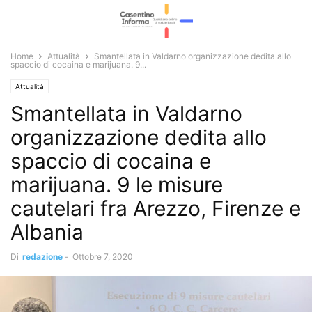
Home
Attualità
Smantellata in Valdarno organizzazione dedita allo
spaccio di cocaina e marijuana. 9...
Attualità
Smantellata in Valdarno
organizzazione dedita allo
spaccio di cocaina e
marijuana. 9 le misure
cautelari fra Arezzo, Firenze e
Albania
Di
redazione
-
Ottobre 7, 2020