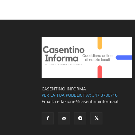
CASENTINO INFORMA
PER LA TUA PUBBLICITA': 347.3780710
Email: redazione@casentinoinforma.it