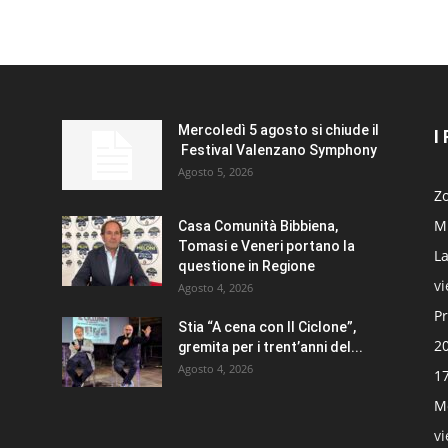
Mercoledì 5 agosto si chiude il
I
Festival Valenzano Symphony
Agosto 5, 2026
Zo
Mi
Casa Comunità Bibbiena,
Tomasi e Veneri portano la
La
questione in Regione
v
Agosto 4, 2026
Pr
Stia “A cena con Il Ciclone”,
20
gremita per i trent’anni del...
Agosto 4, 2026
17
Mo
v