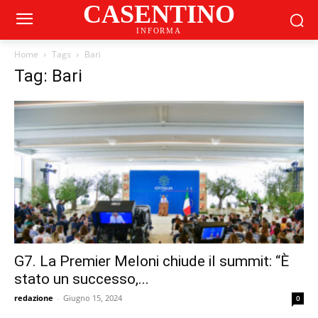
CASENTINO
INFORMA
Home
Tags
Bari
Tag: Bari
G7. La Premier Meloni chiude il summit: “È
stato un successo,...
redazione
-
Giugno 15, 2024
0