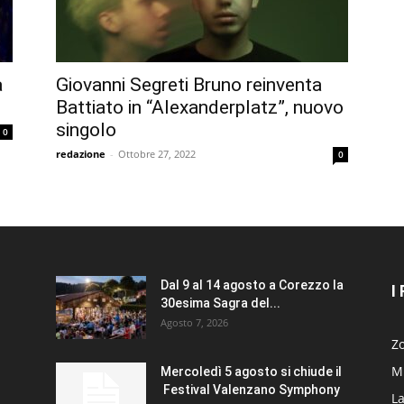
a
Giovanni Segreti Bruno reinventa
Battiato in “Alexanderplatz”, nuovo
singolo
0
redazione
-
Ottobre 27, 2022
0
Dal 9 al 14 agosto a Corezzo la
I
30esima Sagra del...
Agosto 7, 2026
Zo
Mi
Mercoledì 5 agosto si chiude il
Festival Valenzano Symphony
La