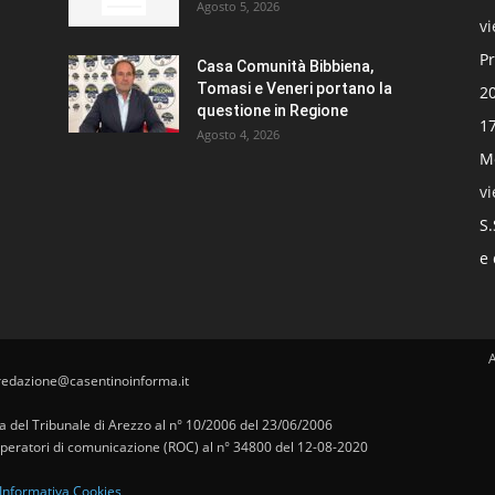
Agosto 5, 2026
v
Pr
Casa Comunità Bibbiena,
Tomasi e Veneri portano la
20
questione in Regione
17
Agosto 4, 2026
Mo
v
S.
e 
redazione@casentinoinforma.it
pa del Tribunale di Arezzo al n° 10/2006 del 23/06/2006
i operatori di comunicazione (ROC) al n° 34800 del 12-08-2020
Informativa Cookies