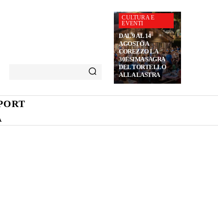
CULTURA E
EVENTI
DAL 9 AL 14
AGOSTO A
COREZZO LA
30ESIMA SAGRA
DEL TORTELLO
ALLA LASTRA
PORT
A