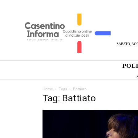
SABATO, AGO
POL
Home
Tags
Battiato
Tag: Battiato