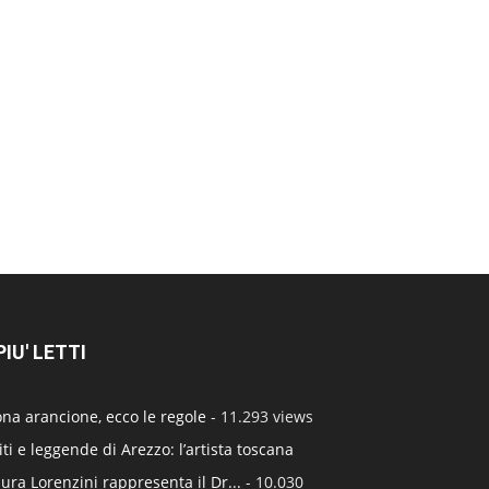
 PIU' LETTI
na arancione, ecco le regole
- 11.293 views
ti e leggende di Arezzo: l’artista toscana
ura Lorenzini rappresenta il Dr...
- 10.030