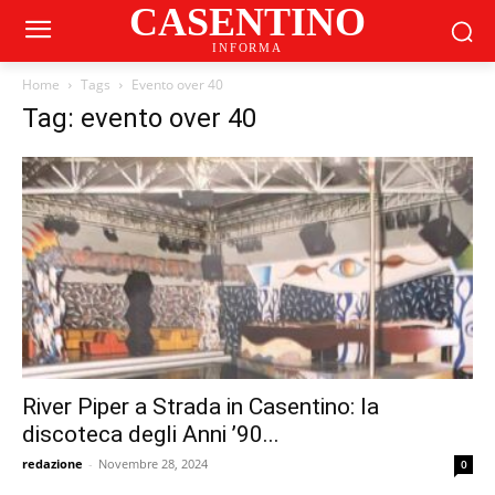
CASENTINO
INFORMA
Home
Tags
Evento over 40
Tag: evento over 40
River Piper a Strada in Casentino: la
discoteca degli Anni ’90...
redazione
-
Novembre 28, 2024
0