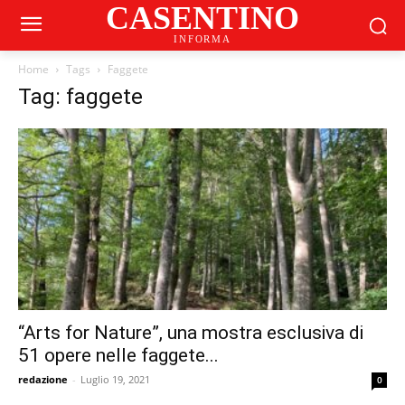
CASENTINO
INFORMA
Home
Tags
Faggete
Tag: faggete
“Arts for Nature”, una mostra esclusiva di
51 opere nelle faggete...
redazione
-
Luglio 19, 2021
0