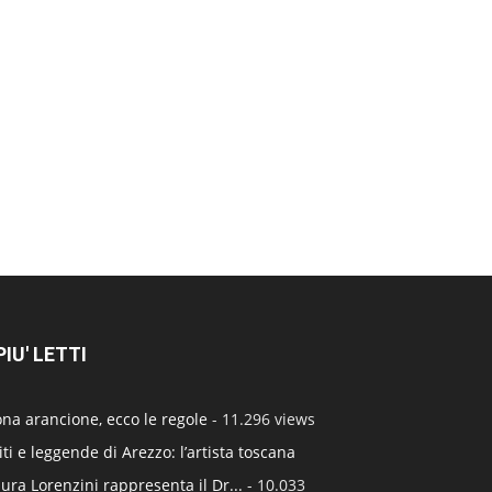
 PIU' LETTI
na arancione, ecco le regole
- 11.296 views
ti e leggende di Arezzo: l’artista toscana
ura Lorenzini rappresenta il Dr...
- 10.033