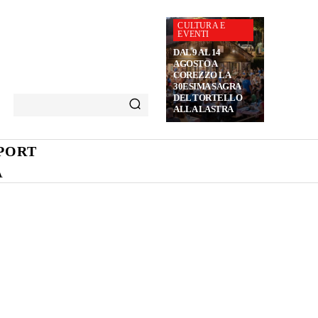
CULTURA E
EVENTI
DAL 9 AL 14
AGOSTO A
COREZZO LA
30ESIMA SAGRA
DEL TORTELLO
ALLA LASTRA
PORT
A