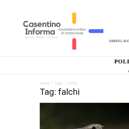
SABATO, AGO
POL
Home
Tags
Falchi
Tag: falchi