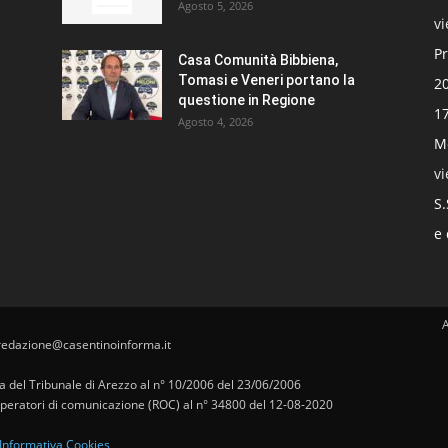
Agosto 5, 2026
v
Pr
Casa Comunità Bibbiena,
Tomasi e Veneri portano la
20
questione in Regione
17
Agosto 4, 2026
Mo
v
S.
e 
redazione@casentinoinforma.it
pa del Tribunale di Arezzo al n° 10/2006 del 23/06/2006
i operatori di comunicazione (ROC) al n° 34800 del 12-08-2020
Informativa Cookies