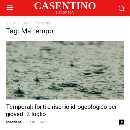
CASENTINO
INFORMA
Home
Tags
Maltempo
Tag: Maltempo
Temporali forti e rischio idrogeologico per
giovedì 2 luglio
redazione
-
Luglio 1, 2026
0