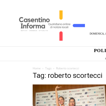
DOMENICA, A
POL
Home
Tags
Roberto scortecci
Tag: roberto scortecci