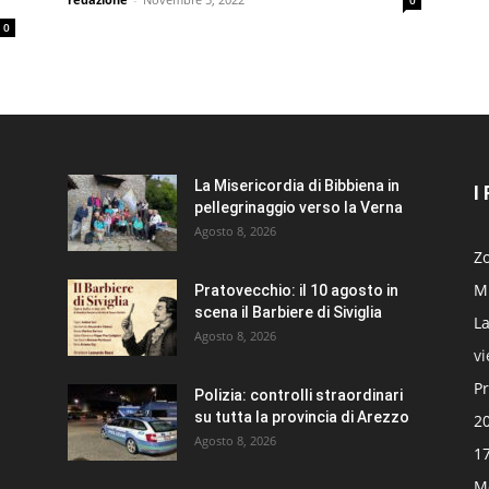
0
0
La Misericordia di Bibbiena in
I
pellegrinaggio verso la Verna
Agosto 8, 2026
Zo
Mi
Pratovecchio: il 10 agosto in
scena il Barbiere di Siviglia
La
Agosto 8, 2026
v
Pr
Polizia: controlli straordinari
su tutta la provincia di Arezzo
20
Agosto 8, 2026
17
Mo