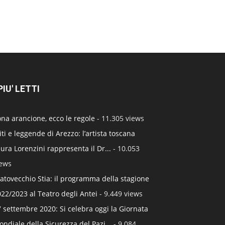
 PIU' LETTI
na arancione, ecco le regole
- 11.305 views
ti e leggende di Arezzo: l’artista toscana
ura Lorenzini rappresenta il Dr...
- 10.053
iews
atovecchio Stia: il programma della stagione
22/2023 al Teatro degli Antei
- 9.449 views
 settembre 2020: Si celebra oggi la Giornata
ndiale della Sicurezza del Pazi...
- 9.084