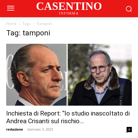
CASENTINO
INFORMA
Home
Tags
Tamponi
Tag: tamponi
Inchiesta di Report: “lo studio inascoltato di
Andrea Crisanti sul rischio...
redazione
-
Gennaio 3, 2023
0