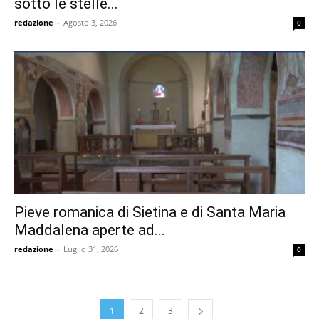
sotto le stelle...
redazione
-
Agosto 3, 2026
0
Pieve romanica di Sietina e di Santa Maria
Maddalena aperte ad...
redazione
-
Luglio 31, 2026
0
1
2
3