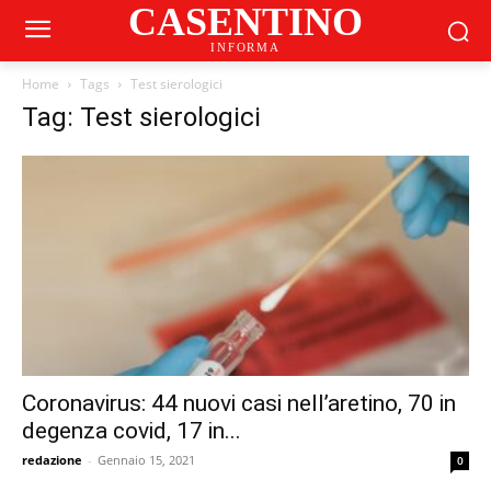
CASENTINO
INFORMA
Home
Tags
Test sierologici
Tag: Test sierologici
Coronavirus: 44 nuovi casi nell’aretino, 70 in
degenza covid, 17 in...
redazione
-
Gennaio 15, 2021
0