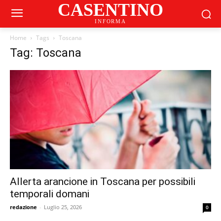
CASENTINO
INFORMA
Home
Tags
Toscana
Tag: Toscana
Allerta arancione in Toscana per possibili
temporali domani
redazione
-
Luglio 25, 2026
0