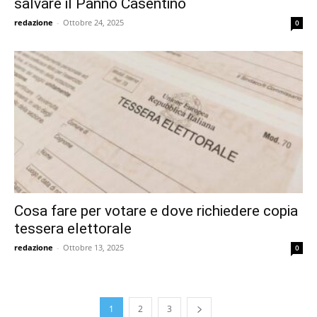
salvare il Panno Casentino
redazione
-
Ottobre 24, 2025
0
Cosa fare per votare e dove richiedere copia
tessera elettorale
redazione
-
Ottobre 13, 2025
0
1
2
3