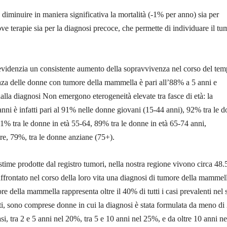
 diminuire in maniera significativa la mortalità (-1% per anno) sia per
ove terapie sia per la diagnosi precoce, che permette di individuare il tu
 evidenzia un consistente aumento della sopravvivenza nel corso del tem
nza delle donne con tumore della mammella è pari all’88% a 5 anni e
alla diagnosi Non emergono eterogeneità elevate tra fasce di età: la
nni è infatti pari al 91% nelle donne giovani (15-44 anni), 92% tra le 
91% tra le donne in età 55-64, 89% tra le donne in età 65-74 anni,
re, 79%, tra le donne anziane (75+).
 stime prodotte dal registro tumori, nella nostra regione vivono circa 48
frontato nel corso della loro vita una diagnosi di tumore della mammel
re della mammella rappresenta oltre il 40% di tutti i casi prevalenti nel 
ti, sono comprese donne in cui la diagnosi è stata formulata da meno di
si, tra 2 e 5 anni nel 20%, tra 5 e 10 anni nel 25%, e da oltre 10 anni ne