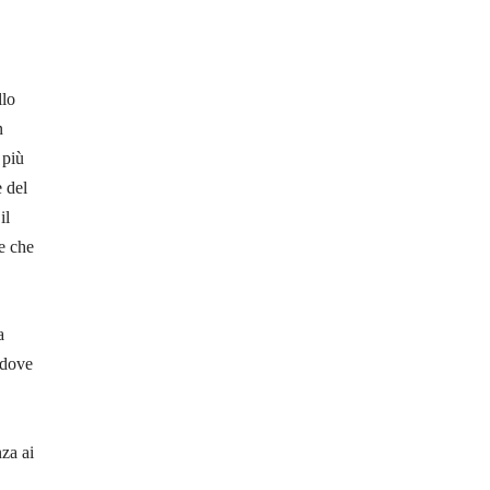
llo
n
 più
 del
il
e che
a
 dove
nza ai