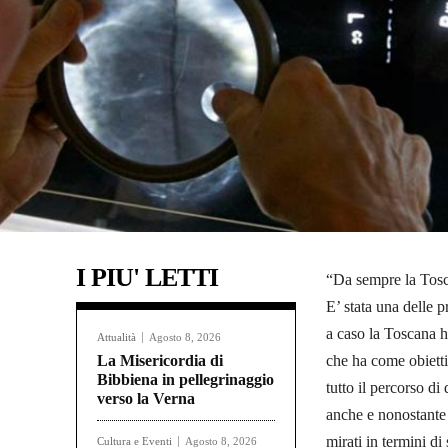
I PIU' LETTI
“Da sempre la Tosca
E’ stata una delle p
a caso la Toscana h
Attualità
Agosto 8, 2026
La Misericordia di
che ha come obietti
Bibbiena in pellegrinaggio
tutto il percorso d
verso la Verna
anche e nonostante 
mirati in termini di
Cultura e Eventi
Agosto 8, 2026