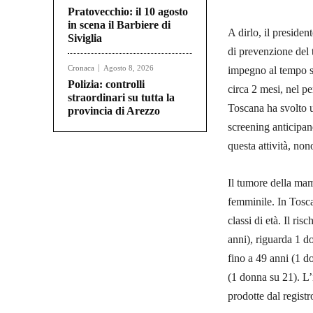
Pratovecchio: il 10 agosto
in scena il Barbiere di
A dirlo, il preside
Siviglia
di prevenzione del 
Cronaca
Agosto 8, 2026
impegno al tempo st
Polizia: controlli
circa 2 mesi, nel p
straordinari su tutta la
Toscana ha svolto u
provincia di Arezzo
screening anticipan
questa attività, no
Il tumore della mam
femminile. In Tosca
classi di età. Il ri
anni), riguarda 1 d
fino a 49 anni (1 d
(1 donna su 21). L’
prodotte dal regist