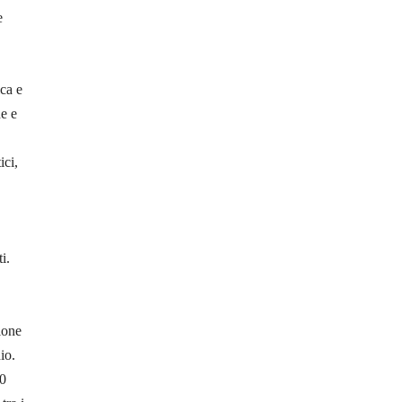
e
ica e
ne e
ici,
i.
ione
io.
00