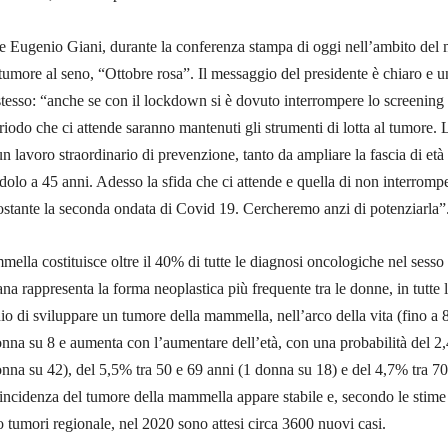
nte Eugenio Giani, durante la conferenza stampa di oggi nell’ambito del
tumore al seno, “Ottobre rosa”. Il messaggio del presidente è chiaro e u
esso: “anche se con il lockdown si è dovuto interrompere lo screening
eriodo che ci attende saranno mantenuti gli strumenti di lotta al tumore. 
n lavoro straordinario di prevenzione, tanto da ampliare la fascia di età
dolo a 45 anni. Adesso la sfida che ci attende e quella di non interromp
nostante la seconda ondata di Covid 19. Cercheremo anzi di potenziarla”
mella costituisce oltre il 40% di tutte le diagnosi oncologiche nel sesso
na rappresenta la forma neoplastica più frequente tra le donne, in tutte 
schio di sviluppare un tumore della mammella, nell’arco della vita (fino a 
onna su 8 e aumenta con l’aumentare dell’età, con una probabilità del 2
onna su 42), del 5,5% tra 50 e 69 anni (1 donna su 18) e del 4,7% tra 70
incidenza del tumore della mammella appare stabile e, secondo le stime
ro tumori regionale, nel 2020 sono attesi circa 3600 nuovi casi.