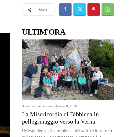
Share
ULTIM'ORA
Attualità
redazione
-
Agosto 8, 2026
La Misericordia di Bibbiena in
pellegrinaggio verso la Verna
Un’esperienza di cammino, spiritualità e fraternità