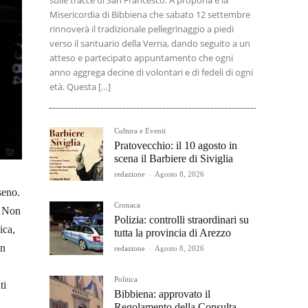
sulle tracce di San Francesco. A proporla è la
Misericordia di Bibbiena che sabato 12 settembre
rinnoverà il tradizionale pellegrinaggio a piedi
verso il santuario della Verna, dando seguito a un
atteso e partecipato appuntamento che ogni
anno aggrega decine di volontari e di fedeli di ogni
età. Questa […]
Cultura e Eventi
Pratovecchio: il 10 agosto in
scena il Barbiere di Siviglia
redazione
-
Agosto 8, 2026
seno.
Cronaca
. Non
Polizia: controlli straordinari su
ica,
tutta la provincia di Arezzo
in
redazione
-
Agosto 8, 2026
Politica
ti
Bibbiena: approvato il
Regolamento della Consulta