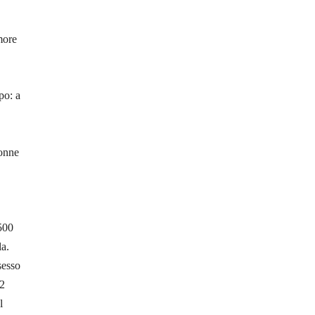
more
po: a
donne
.500
la.
sesso
 2
l