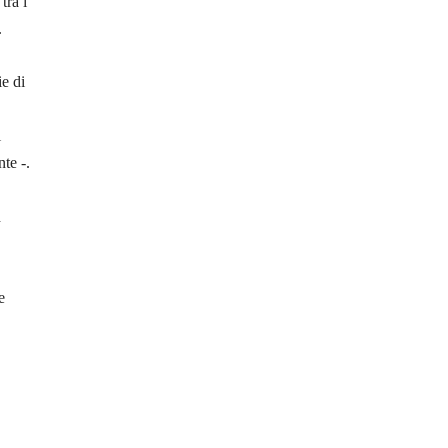
tra i
.
ie di
i
te -.
d
e