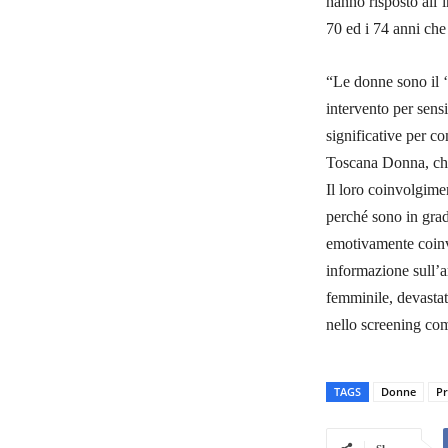
hanno risposto all’i
70 ed i 74 anni ch
“Le donne sono il ‘
intervento per sens
significative per c
Toscana Donna, che 
Il loro coinvolgime
perché sono in grad
emotivamente coinvo
informazione sull’a
femminile, devastat
nello screening com
TAGS
Donne
Pr