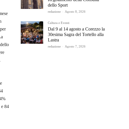
dello Sport
redazione
-
Agosto 8, 2026
 mese
n
Cultura e Eventi
Dal 9 al 14 agosto a Corezzo la
 per
30esima Sagra del Tortello alla
La
Lastra
 dello
redazione
-
Agosto 7, 2026
ere
.
le
84
,4%
 e 84