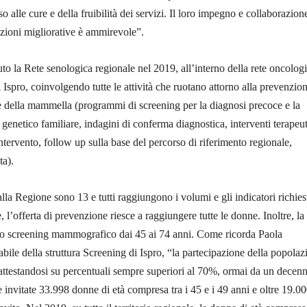
so alle cure e della fruibilità dei servizi. Il loro impegno e collaborazion
luzioni migliorative è ammirevole”.
uto la Rete senologica regionale nel 2019, all’interno della rete oncolog
i Ispro, coinvolgendo tutte le attività che ruotano attorno alla prevenzio
e della mammella (programmi di screening per la diagnosi precoce e la
 genetico familiare, indagini di conferma diagnostica, interventi terapeut
intervento, follow up sulla base del percorso di riferimento regionale,
ta).
dalla Regione sono 13 e tutti raggiungono i volumi e gli indicatori richiest
, l’offerta di prevenzione riesce a raggiungere tutte le donne. Inoltre, la
lo screening mammografico dai 45 ai 74 anni. Come ricorda Paola
abile della struttura Screening di Ispro, “la partecipazione della popolaz
 attestandosi su percentuali sempre superiori al 70%, ormai da un decenn
 invitate 33.998 donne di età compresa tra i 45 e i 49 anni e oltre 19.0