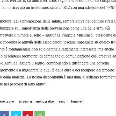
nvito. Nel 2019, su tutto il territorio regionale, le donne di età compresa 
e hanno ricevuto un invito sono state 24.812 con una adesione del 77%”
motore’ della promozione della salute, sempre attive nel definire strateg
ibilizzare sull’importanza della prevenzione come una delle armi più
ombattere il tumore al seno – aggiunge Pinuccia Musumeci, presidente d
coordina le attività delle associazioni toscane impegnate su questo fron
nto è fondamentale non solo perché direttamente interessate, ma anche
o di rendersi promotrici di campagne di comunicazione così creative e
lgenti da lasciare il segno, contribuendo a diffondere una corretta
rgomento e a migliorare la qualità della cura e del recupero del proprio
o dalla malattia. La nostra disponibilità è massima. Crediamo fortement
e nei percorsi di auto aiuto”.
evenzione
screening mammografico
seno
Tumore