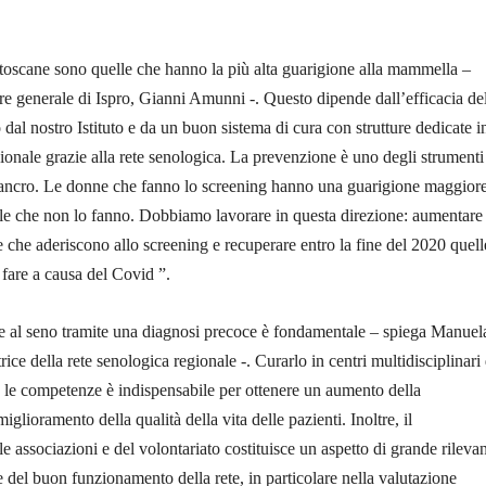
e toscane sono quelle che hanno la più alta guarigione alla mammella –
re generale di Ispro, Gianni Amunni -. Questo dipende dall’efficacia de
 dal nostro Istituto e da un buon sistema di cura con strutture dedicate i
regionale grazie alla rete senologica. La prevenzione è uno degli strumenti
l cancro. Le donne che fanno lo screening hanno una guarigione maggiore
le che non lo fanno. Dobbiamo lavorare in questa direzione: aumentare 
che aderiscono allo screening e recuperare entro la fine del 2020 quell
fare a causa del Covid ”.
re al seno tramite una diagnosi precoce è fondamentale – spiega Manuel
ice della rete senologica regionale -. Curarlo in centri multidisciplinari
e le competenze è indispensabile per ottenere un aumento della
iglioramento della qualità della vita delle pazienti. Inoltre, il
e associazioni e del volontariato costituisce un aspetto di grande rileva
 e del buon funzionamento della rete, in particolare nella valutazione