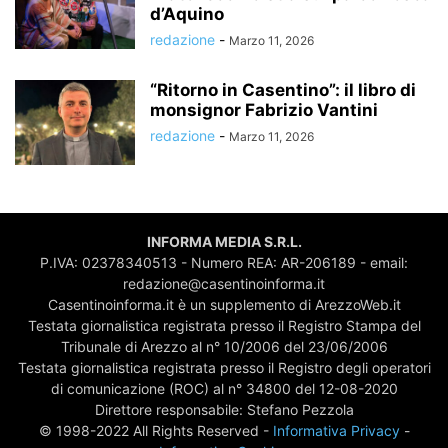
d’Aquino
redazione
-
Marzo 11, 2026
“Ritorno in Casentino”: il libro di
monsignor Fabrizio Vantini
redazione
-
Marzo 11, 2026
INFORMA MEDIA S.R.L.
P.IVA: 02378340513 - Numero REA: AR-206189 - email:
redazione@casentinoinforma.it
Casentinoinforma.it è un supplemento di ArezzoWeb.it
Testata giornalistica registrata presso il Registro Stampa del
Tribunale di Arezzo al n° 10/2006 del 23/06/2006
Testata giornalistica registrata presso il Registro degli operatori
di comunicazione (ROC) al n° 34800 del 12-08-2020
Direttore responsabile: Stefano Pezzola
© 1998-2022 All Rights Reserved -
Informativa Privacy
-