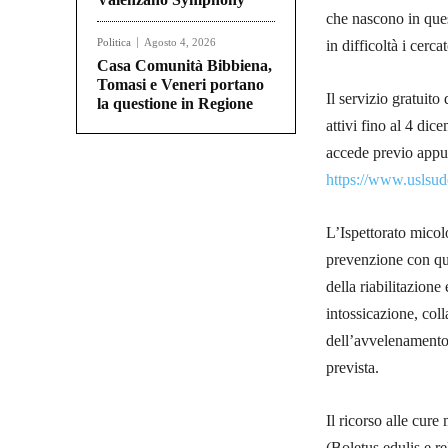
che nascono in que
Politica
Agosto 4, 2026
in difficoltà i cerc
Casa Comunità Bibbiena,
Tomasi e Veneri portano
Il servizio gratuito 
la questione in Regione
attivi fino al 4 dic
accede previo appun
https://www.uslsude
L’Ispettorato micol
prevenzione con qua
della riabilitazion
intossicazione, coll
dell’avvelenamento
prevista.
Il ricorso alle cur
(Boletus edulis e r