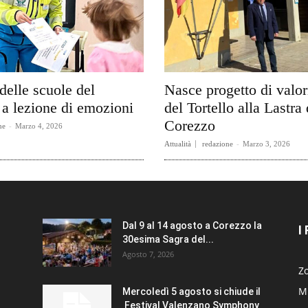
delle scuole del
Nasce progetto di valo
a lezione di emozioni
del Tortello alla Lastra 
Corezzo
ne
-
Marzo 4, 2026
Attualità
redazione
-
Marzo 3, 2026
Dal 9 al 14 agosto a Corezzo la
I
30esima Sagra del...
Agosto 7, 2026
Zo
Mi
Mercoledì 5 agosto si chiude il
Festival Valenzano Symphony