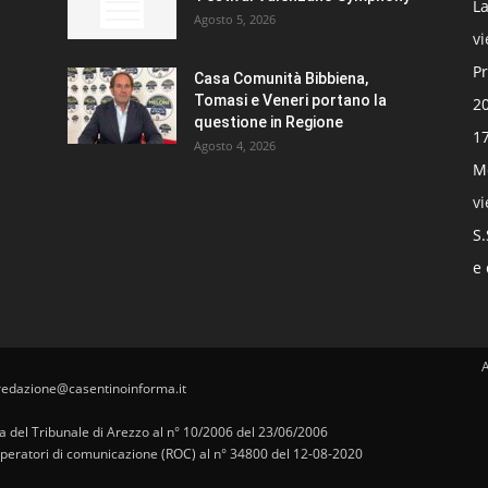
La
Agosto 5, 2026
v
Pr
Casa Comunità Bibbiena,
Tomasi e Veneri portano la
20
questione in Regione
17
Agosto 4, 2026
Mo
v
S.
e 
redazione@casentinoinforma.it
pa del Tribunale di Arezzo al n° 10/2006 del 23/06/2006
i operatori di comunicazione (ROC) al n° 34800 del 12-08-2020