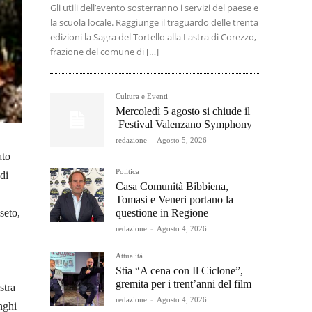
Gli utili dell’evento sosterranno i servizi del paese e
la scuola locale. Raggiunge il traguardo delle trenta
edizioni la Sagra del Tortello alla Lastra di Corezzo,
frazione del comune di […]
Cultura e Eventi
Mercoledì 5 agosto si chiude il
Festival Valenzano Symphony
redazione
-
Agosto 5, 2026
ato
Politica
di
Casa Comunità Bibbiena,
Tomasi e Veneri portano la
questione in Regione
seto,
redazione
-
Agosto 4, 2026
Attualità
Stia “A cena con Il Ciclone”,
gremita per i trent’anni del film
stra
redazione
-
Agosto 4, 2026
nghi