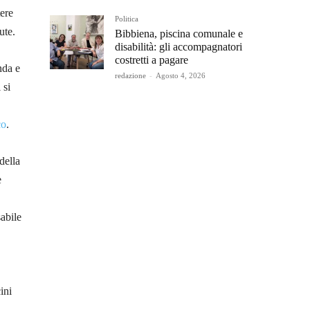
ere
Politica
ute.
Bibbiena, piscina comunale e
disabilità: gli accompagnatori
costretti a pagare
enda e
redazione
-
Agosto 4, 2026
 si
co
.
della
e
sabile
ini