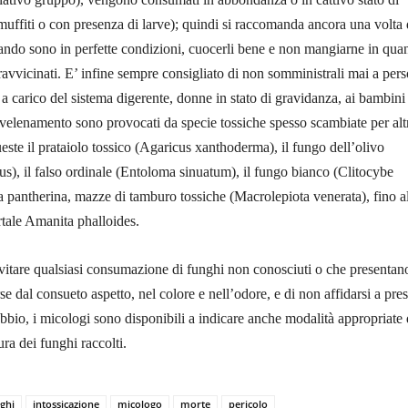
ffiti o con presenza di larve); quindi si raccomanda ancora una volta 
ndo sono in perfette condizioni, cuocerli bene e non mangiarne in quan
 ravvicinati. E’ infine sempre consigliato di non somministrali mai a per
 a carico del sistema digerente, donne in stato di gravidanza, ai bambini
avvelenamento sono provocati da specie tossiche spesso scambiate per alt
ueste il prataiolo tossico (Agaricus xanthoderma), il fungo dell’olivo
s), il falso ordinale (Entoloma sinuatum), il fungo bianco (Clitocybe
a pantherina, mazze di tamburo tossiche (Macrolepiota venerata), fino a
tale Amanita phalloides.
vitare qualsiasi consumazione di funghi non conosciuti o che presentan
rse dal consueto aspetto, nel colore e nell’odore, e di non affidarsi a pre
ubbio, i micologi sono disponibili a indicare anche modalità appropriate 
ra dei funghi raccolti.
ghi
intossicazione
micologo
morte
pericolo