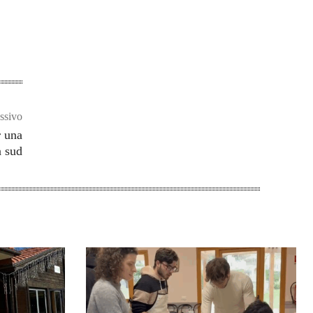
ssivo
r una
a sud