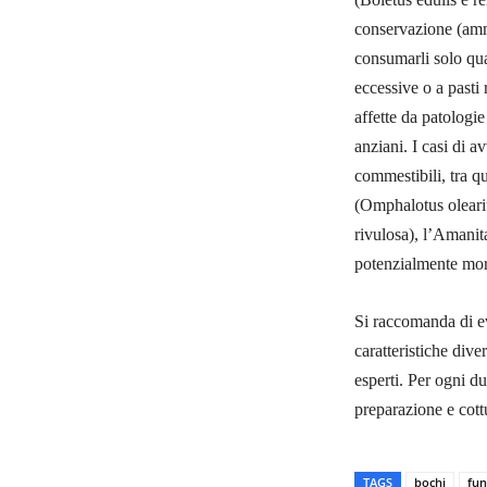
conservazione (ammu
consumarli solo qua
eccessive o a pasti
affette da patologie
anziani. I casi di 
commestibili, tra q
(Omphalotus oleariu
rivulosa), l’Amanit
potenzialmente mor
Si raccomanda di e
caratteristiche dive
esperti. Per ogni d
preparazione e cottu
TAGS
bochi
fun