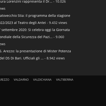
ura Lorenzini rappresenta il Dr...
- 10.026
iews
atovecchio Stia: il programma della stagione
22/2023 al Teatro degli Antei
- 9.432 views
 settembre 2020: Si celebra oggi la Giornata
ndiale della Sicurezza del Pazi...
- 9.060
iews
S. Arezzo: la presentazione di Mister Potenza
del DS Di Bari. Ufficiali gli ...
- 8.942 views
AREZZO
VALDARNO
VALDICHIANA
VALTIBERINA