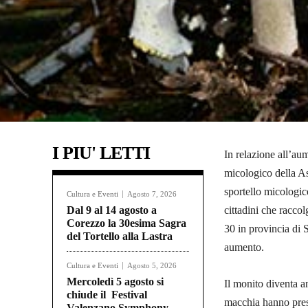
I PIU' LETTI
In relazione all’aum
micologico della As
sportello micologic
Cultura e Eventi
Agosto 7, 2026
Dal 9 al 14 agosto a
cittadini che racco
Corezzo la 30esima Sagra
30 in provincia di S
del Tortello alla Lastra
aumento.
Cultura e Eventi
Agosto 5, 2026
Mercoledì 5 agosto si
Il monito diventa a
chiude il Festival
macchia hanno preso 
Valenzano Symphony