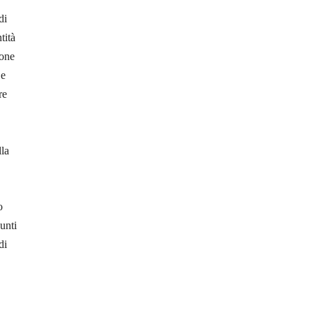
di
tità
sone
 e
re
lla
o
sunti
di