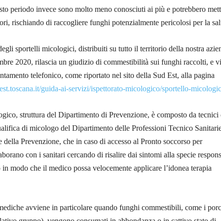
sto periodo invece sono molto meno conosciuti ai più e potrebbero mett
atori, rischiando di raccogliere funghi potenzialmente pericolosi per la sal
degli sportelli micologici, distribuiti su tutto il territorio della nostra azi
embre 2020, rilascia un giudizio di commestibilità sui funghi raccolti, e vi
tamento telefonico, come riportato nel sito della Sud Est, alla pagina
st.toscana.it/guida-ai-servizi/ispettorato-micologico/sportello-micologi
ogico, struttura del Dipartimento di Prevenzione, è composto da tecnici 
lifica di micologo del Dipartimento delle Professioni Tecnico Sanitari
e e della Prevenzione, che in caso di accesso al Pronto soccorso per
aborano con i sanitari cercando di risalire dai sintomi alla specie respon
 in modo che il medico possa velocemente applicare l’idonea terapia
e mediche avviene in particolare quando funghi commestibili, come i porc
elativo gruppo), vengono consumati in abbondanza o in cattivo stato di