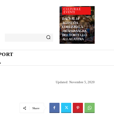
CULTURA E
EVENTI
DAL 9 AL 14
AGOSTO A
COREZZO LA
30ESIMA SAGRA
DEL TORTELLO
ALLA LASTRA
PORT
A
Updated:
Novembre 5, 2020
Share