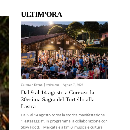
ULTIM'ORA
Cultura e Eventi
redazione
-
Agosto 7, 2026
Dal 9 al 14 agosto a Corezzo la
30esima Sagra del Tortello alla
Lastra
Dal 9 al 14 agosto torna la storica manifestazione
“Festasaggia”. In programma la collaborazione con
Slow Food, il Mercatale a km 0, musica e cultura.