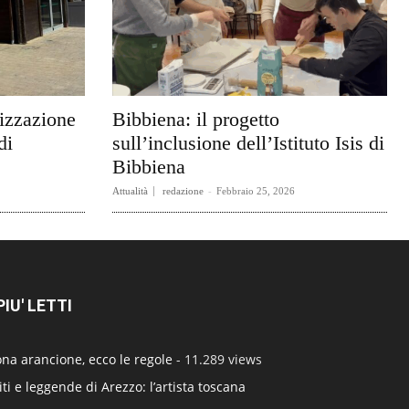
rizzazione
Bibbiena: il progetto
di
sull’inclusione dell’Istituto Isis di
Bibbiena
Attualità
redazione
-
Febbraio 25, 2026
 PIU' LETTI
na arancione, ecco le regole
- 11.289 views
ti e leggende di Arezzo: l’artista toscana