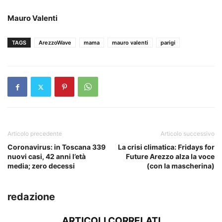
Mauro Valenti
TAGS
ArezzoWave
mama
mauro valenti
parigi
Articolo precedente
Articolo successivo
Coronavirus: in Toscana 339
La crisi climatica: Fridays for
nuovi casi, 42 anni l’età
Future Arezzo alza la voce
media; zero decessi
(con la mascherina)
redazione
ARTICOLI CORRELATI