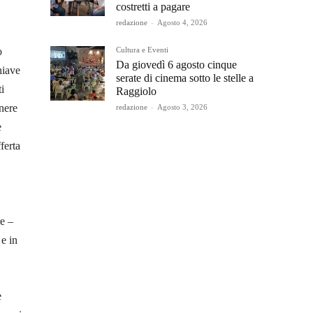
costretti a pagare
redazione
-
Agosto 4, 2026
Cultura e Eventi
o
Da giovedì 6 agosto cinque
hiave
serate di cinema sotto le stelle a
i
Raggiolo
enere
redazione
-
Agosto 3, 2026
e
ferta
re –
 e in
e