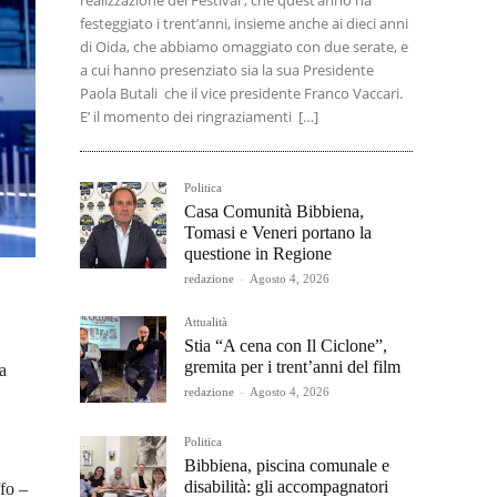
realizzazione del Festival , che quest’anno ha
festeggiato i trent’anni, insieme anche ai dieci anni
di Oida, che abbiamo omaggiato con due serate, e
a cui hanno presenziato sia la sua Presidente
Paola Butali che il vice presidente Franco Vaccari.
E’ il momento dei ringraziamenti […]
Politica
Casa Comunità Bibbiena,
Tomasi e Veneri portano la
questione in Regione
redazione
-
Agosto 4, 2026
Attualità
Stia “A cena con Il Ciclone”,
gremita per i trent’anni del film
a
redazione
-
Agosto 4, 2026
Politica
Bibbiena, piscina comunale e
disabilità: gli accompagnatori
ffo –