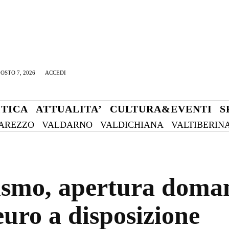
OSTO 7, 2026
ACCEDI
ITICA
ATTUALITA’
CULTURA&EVENTI
S
AREZZO
VALDARNO
VALDICHIANA
VALTIBERIN
rismo, apertura doman
euro a disposizione