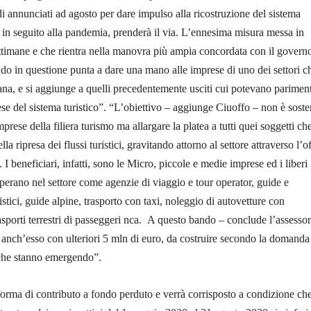
di annunciati ad agosto per dare impulso alla ricostruzione del sistema
in seguito alla pandemia, prenderà il via. L’ennesima misura messa in
ttimane e che rientra nella manovra più ampia concordata con il govern
ando in questione punta a dare una mano alle imprese di uno dei settori c
na, e si aggiunge a quelli precedentemente usciti cui potevano pariment
ese del sistema turistico”. “L’obiettivo – aggiunge Ciuoffo – non è sost
rese della filiera turismo ma allargare la platea a tutti quei soggetti ch
la ripresa dei flussi turistici, gravitando attorno al settore attraverso l’of
i. I beneficiari, infatti, sono le Micro, piccole e medie imprese ed i liberi
operano nel settore come agenzie di viaggio e tour operator, guide e
stici, guide alpine, trasporto con taxi, noleggio di autovetture con
rasporti terrestri di passeggeri nca. A questo bando – conclude l’assesso
, anch’esso con ulteriori 5 mln di euro, da costruire secondo la domanda
 che stanno emergendo”.
 forma di contributo a fondo perduto e verrà corrisposto a condizione ch