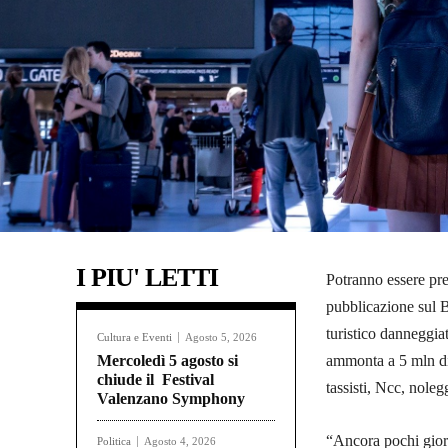
I PIU' LETTI
Potranno essere pres
pubblicazione sul 
turistico danneggia
Cultura e Eventi
Agosto 5, 2026
Mercoledì 5 agosto si
ammonta a 5 mln di e
chiude il Festival
tassisti, Ncc, nolegg
Valenzano Symphony
“Ancora pochi giorn
Politica
Agosto 4, 2026