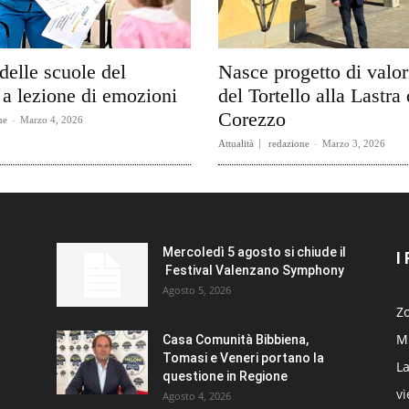
delle scuole del
Nasce progetto di valo
a lezione di emozioni
del Tortello alla Lastra 
Corezzo
ne
-
Marzo 4, 2026
Attualità
redazione
-
Marzo 3, 2026
Mercoledì 5 agosto si chiude il
I
Festival Valenzano Symphony
Agosto 5, 2026
Zo
Mi
Casa Comunità Bibbiena,
Tomasi e Veneri portano la
La
questione in Regione
v
Agosto 4, 2026