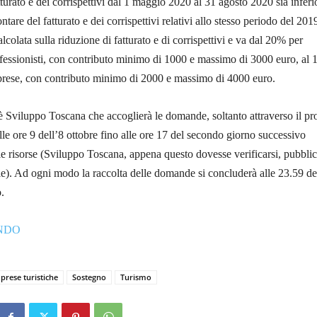
turato e dei corrispettivi dal 1 maggio 2020 al 31 agosto 2020 sia inferi
tare del fatturato e dei corrispettivi relativi allo stesso periodo del 201
colata sulla riduzione di fatturato e di corrispettivi e va dal 20% per
fessionisti, con contributo minimo di 1000 e massimo di 3000 euro, al
imprese, con contributo minimo di 2000 e massimo di 4000 euro.
 è Sviluppo Toscana che accoglierà le domande, soltanto attraverso il pr
alle ore 9 dell’8 ottobre fino alle ore 17 del secondo giorno successivo
le risorse (Sviluppo Toscana, appena questo dovesse verificarsi, pubbli
le). Ad ogni modo la raccolta delle domande si concluderà alle 23.59 de
.
ANDO
prese turistiche
Sostegno
Turismo