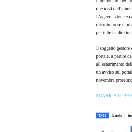
l’ammontare del fat
due terzi dell’ammon
L’agevolazione è cal
microimprese e pro
per tutte le altre 
Il soggetto gestore
portale, a partire d
all’esaurimento del
un avviso sul porta
novembre prossimo
SCARICA IL B
TAGS
bando
im