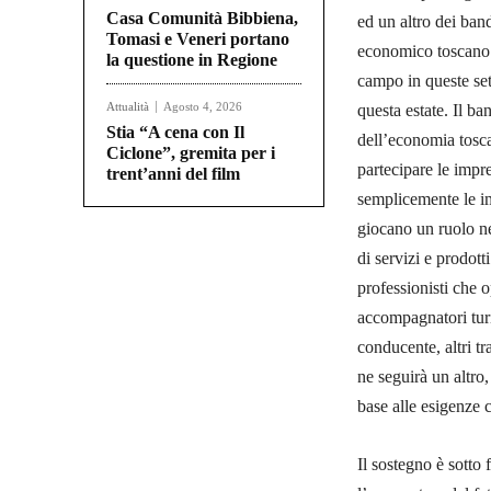
Casa Comunità Bibbiena,
ed un altro dei ban
Tomasi e Veneri portano
economico toscano 
la questione in Regione
campo in queste se
Attualità
Agosto 4, 2026
questa estate. Il b
Stia “A cena con Il
dell’economia tosca
Ciclone”, gremita per i
partecipare le impr
trent’anni del film
semplicemente le imp
giocano un ruolo nel
di servizi e prodott
professionisti che 
accompagnatori turi
conducente, altri t
ne seguirà un altro
base alle esigenze
Il sostegno è sotto