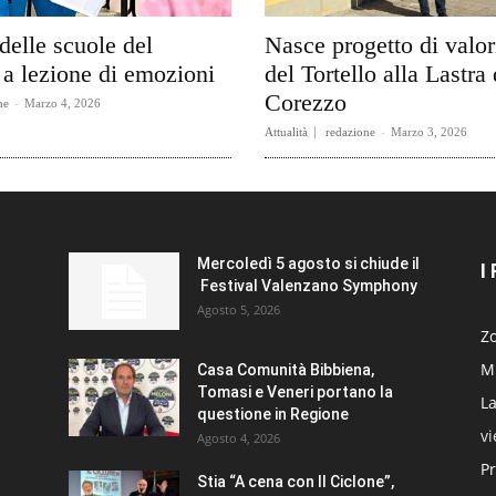
delle scuole del
Nasce progetto di valo
a lezione di emozioni
del Tortello alla Lastra 
Corezzo
ne
-
Marzo 4, 2026
Attualità
redazione
-
Marzo 3, 2026
Mercoledì 5 agosto si chiude il
I
Festival Valenzano Symphony
Agosto 5, 2026
Zo
Mi
Casa Comunità Bibbiena,
Tomasi e Veneri portano la
La
questione in Regione
v
Agosto 4, 2026
Pr
Stia “A cena con Il Ciclone”,