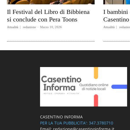
Il Festival del Libro di Bibbiena
I bambini 
si conclude con Pera Toons
Casentino 
Attualità
redazione
-
Marzo 10, 2026
Attualità
redazio
CASENTINO INFORMA
PER LA TUA PUBBLICITA': 347.3780710
Email: redazione@casentinoinforma.it