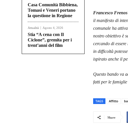
Casa Comunità Bibbiena,
Tomasi e Veneri portano
Francesco Frenos 
la questione in Regione
il manifesto di inte
comunale ha attivat
Attualità
Agosto 4, 2026
Stia “A cena con Il
nostro obiettivo è s
Ciclone”, gremita per i
cercando di essere i
trent’anni del film
in difficoltà potes
ispirato anche il p
Questo bando va ad 
fatti per le famigl
TAGS
Affitto
ba
Share