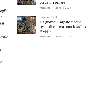
costretti a pagare
redazione
-
Agosto 4, 2026
meglio
ne
Cultura e Eventi
Da giovedì 6 agosto cinque
 il
serate di cinema sotto le stelle a
Raggiolo
rovato
redazione
-
Agosto 3, 2026
e.
no