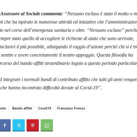
Assessore al Sociale commenta
: “Nessuno escluso è stato il motto o 
nti che ha ispirato le numerose attività ed iniziative che l’amministrazio
o nel corso dell’emergenza sanitaria e oltre. “Nessuno escluso” perché
empre stato quello di accogliere le richieste di aiuto che sono arrivate,
nclusivi il più possibile, allargando il raggio d’azione perché chi si è t
se sentire e avere concretamente il nostro appoggio. Questa filosofia ha
ercorso del bando affitti straordinario legato a questo periodo particolar
integrare i normali bandi di contributo affitto che tutti gli anni vengo
ie che hanno incontrato difficoltà dovute al Covid-19”.
ndo
Bando affitti
Covid19
Francesco Frenos