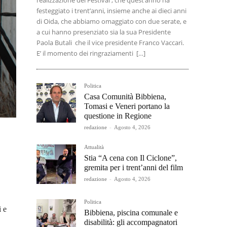
realizzazione del Festival , che quest’anno ha
festeggiato i trent’anni, insieme anche ai dieci anni
di Oida, che abbiamo omaggiato con due serate, e
a cui hanno presenziato sia la sua Presidente
Paola Butali che il vice presidente Franco Vaccari.
E’ il momento dei ringraziamenti […]
Politica
Casa Comunità Bibbiena,
Tomasi e Veneri portano la
questione in Regione
redazione
-
Agosto 4, 2026
Attualità
Stia “A cena con Il Ciclone”,
gremita per i trent’anni del film
redazione
-
Agosto 4, 2026
Politica
i e
Bibbiena, piscina comunale e
disabilità: gli accompagnatori