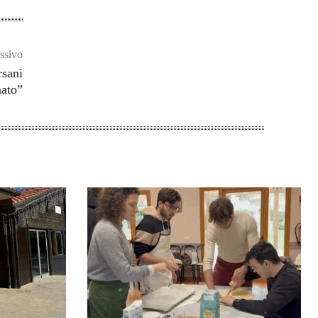
ssivo
rsani
nato”