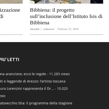
rizzazione
Bibbiena: il progetto
di
sull’inclusione dell’Istituto Isis di
Bibbiena
Attualità
redazione
-
Febbraio 25, 2026
 PIU' LETTI
na arancione, ecco le regole
- 11.283 views
ti e leggende di Arezzo: l’artista toscana
ura Lorenzini rappresenta il Dr...
- 10.020
iews
atovecchio Stia: il programma della stagione