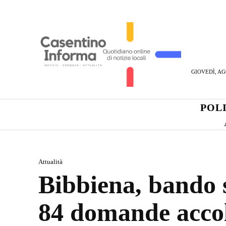
GIOVEDÌ, AG
POL
Attualità
Bibbiena, bando 
84 domande acco