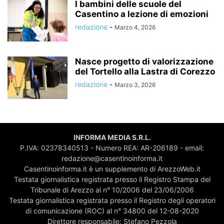
I bambini delle scuole del
Casentino a lezione di emozioni
redazione
-
Marzo 4, 2026
Nasce progetto di valorizzazione
del Tortello alla Lastra di Corezzo
redazione
-
Marzo 3, 2026
INFORMA MEDIA S.R.L.
P.IVA: 02378340513 - Numero REA: AR-206189 - email:
redazione@casentinoinforma.it
Casentinoinforma.it è un supplemento di ArezzoWeb.it
Testata giornalistica registrata presso il Registro Stampa del
Tribunale di Arezzo al n° 10/2006 del 23/06/2006
Testata giornalistica registrata presso il Registro degli operatori
di comunicazione (ROC) al n° 34800 del 12-08-2020
Direttore responsabile: Stefano Pezzola