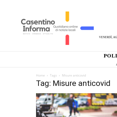
VENERDÌ, AG
POL
Home
Tags
Misure anticovid
Tag: Misure anticovid