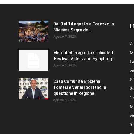
Dal 9 al 14 agosto a Corezzo la
I
30esima Sagra del...
Agosto 7, 2026
Zo
Mi
Mercoledì 5 agosto si chiude il
Festival Valenzano Symphony
La
Agosto 5, 2026
v
Pr
Casa Comunità Bibbiena,
Tomasi e Veneri portano la
20
questione in Regione
17
Agosto 4, 2026
Mo
v
S.
e 