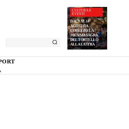
CULTURA E
EVENTI
DAL 9 AL 14
AGOSTO A
COREZZO LA
30ESIMA SAGRA
DEL TORTELLO
ALLA LASTRA
PORT
A