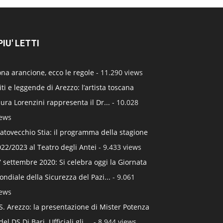
 PIU' LETTI
na arancione, ecco le regole
- 11.290 views
ti e leggende di Arezzo: l’artista toscana
ura Lorenzini rappresenta il Dr...
- 10.028
iews
atovecchio Stia: il programma della stagione
22/2023 al Teatro degli Antei
- 9.433 views
 settembre 2020: Si celebra oggi la Giornata
ndiale della Sicurezza del Pazi...
- 9.061
iews
S. Arezzo: la presentazione di Mister Potenza
del DS Di Bari. Ufficiali gli ...
- 8.944 views