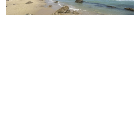
Punta Aderci: tesoro nascosto della costa Abruzzese
1° City Trail di Poppi vinta da Krivosheev e
Mattesini – foto/classifiche