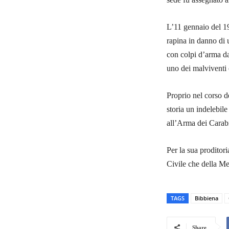
L’11 gennaio del 19
rapina in danno di 
con colpi d’arma da
uno dei malviventi c
Proprio nel corso d
storia un indelebil
all’Arma dei Carabi
Per la sua proditor
Civile che della Me
TAGS
Bibbiena
Share