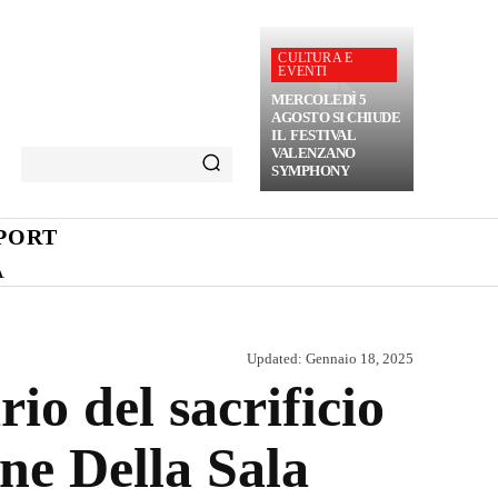
CULTURA E
EVENTI
MERCOLEDÌ 5
AGOSTO SI CHIUDE
IL FESTIVAL
VALENZANO
SYMPHONY
PORT
A
Updated:
Gennaio 18, 2025
o del sacrificio
ne Della Sala