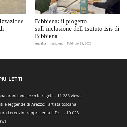
rizzazione
Bibbiena: il progetto
di
sull’inclusione dell’Istituto Isis di
Bibbiena
Attualità
redazione
-
Febbraio 25, 2026
 PIU' LETTI
na arancione, ecco le regole
- 11.286 views
ti e leggende di Arezzo: l’artista toscana
ura Lorenzini rappresenta il Dr...
- 10.023
iews