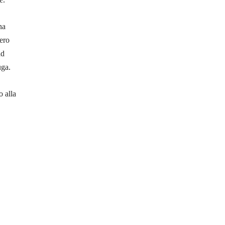
na
ero
ad
uga.
o alla