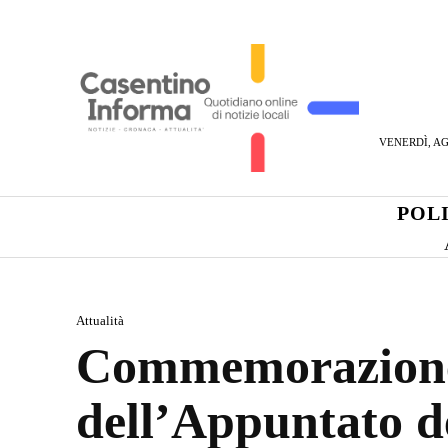
VENERDÌ, AG
POL
Attualità
Commemorazione p
dell’Appuntato d