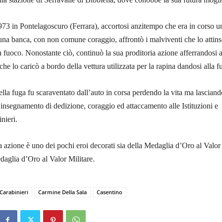
73 in Pontelagoscuro (Ferrara), accortosi anzitempo che era in corso u
una banca, con non comune coraggio, affrontò i malviventi che lo attins
 fuoco. Nonostante ciò, continuò la sua proditoria azione afferrandosi 
he lo caricò a bordo della vettura utilizzata per la rapina dandosi alla f
ella fuga fu scaraventato dall’auto in corsa perdendo la vita ma lasciand
e insegnamento di dedizione, coraggio ed attaccamento alle Istituzioni e
nieri.
ia azione è uno dei pochi eroi decorati sia della Medaglia d’Oro al Valor
daglia d’Oro al Valor Militare.
Carabinieri
Carmine Della Sala
Casentino