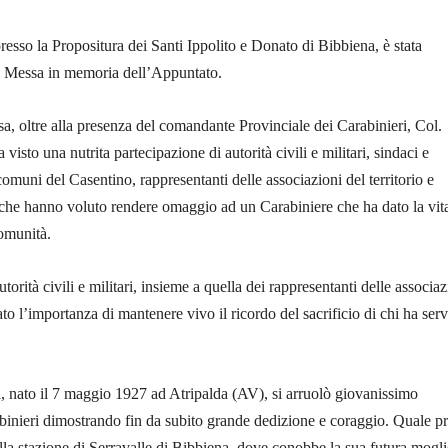
esso la Propositura dei Santi Ippolito e Donato di Bibbiena, è stata
a Messa in memoria dell’Appuntato.
sa, oltre alla presenza del comandante Provinciale dei Carabinieri, Col.
visto una nutrita partecipazione di autorità civili e militari, sindaci e
comuni del Casentino, rappresentanti delle associazioni del territorio e
 che hanno voluto rendere omaggio ad un Carabiniere che ha dato la vit
comunità.
torità civili e militari, insieme a quella dei rappresentanti delle associaz
ato l’importanza di mantenere vivo il ricordo del sacrificio di chi ha serv
, nato il 7 maggio 1927 ad Atripalda (AV), si arruolò giovanissimo
binieri dimostrando fin da subito grande dedizione e coraggio. Quale p
lla stazione di Serravalle di Bibbiena, dove conobbe la sua futura mogli