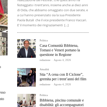
realizzazione del Festival , che quest’anno ha
festeggiato i trent’anni, insieme anche ai dieci anni
di Oida, che abbiamo omaggiato con due serate, e
a cui hanno presenziato sia la sua Presidente
Paola Butali che il vice presidente Franco Vaccari.
E’ il momento dei ringraziamenti […]
Politica
Casa Comunità Bibbiena,
Tomasi e Veneri portano la
questione in Regione
redazione
-
Agosto 4, 2026
o
Attualità
Stia “A cena con Il Ciclone”,
gremita per i trent’anni del film
redazione
-
Agosto 4, 2026
esso
Politica
sto
Bibbiena, piscina comunale e
disabilità: gli accompagnatori