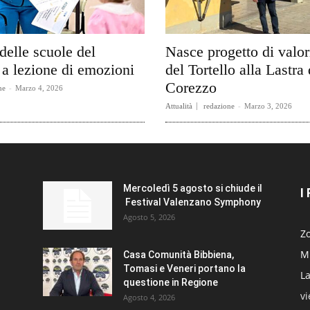
delle scuole del
Nasce progetto di valo
a lezione di emozioni
del Tortello alla Lastra 
Corezzo
ne
-
Marzo 4, 2026
Attualità
redazione
-
Marzo 3, 2026
Mercoledì 5 agosto si chiude il
I
Festival Valenzano Symphony
Agosto 5, 2026
Zo
Mi
Casa Comunità Bibbiena,
Tomasi e Veneri portano la
La
questione in Regione
v
Agosto 4, 2026