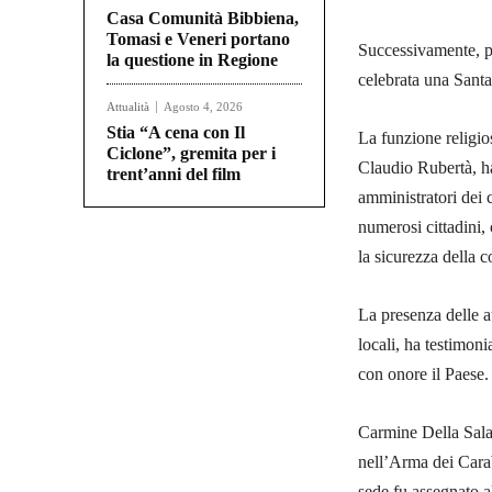
Casa Comunità Bibbiena,
Tomasi e Veneri portano
Successivamente, pr
la questione in Regione
celebrata una Sant
Attualità
Agosto 4, 2026
Stia “A cena con Il
La funzione religio
Ciclone”, gremita per i
Claudio Rubertà, ha 
trent’anni del film
amministratori dei 
numerosi cittadini,
la sicurezza della 
La presenza delle au
locali, ha testimoni
con onore il Paese.
Carmine Della Sala
nell’Arma dei Cara
sede fu assegnato a