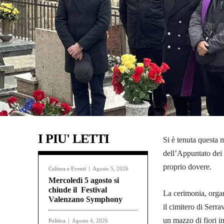
I PIU' LETTI
Si è tenuta questa 
dell’Appuntato dei 
proprio dovere.
Cultura e Eventi
Agosto 5, 2026
Mercoledì 5 agosto si
chiude il Festival
La cerimonia, organ
Valenzano Symphony
il cimitero di Serra
un mazzo di fiori in
Politica
Agosto 4, 2026