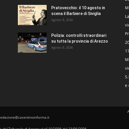
Mi
Pratovecchio: il 10 agosto in
scena il Barbiere di Siviglia
La
Agosto 8, 2026
v
Pr
Polizia: controlli straordinari
su tutta la provincia di Arezzo
20
Agosto 8, 2026
17
Mo
v
S.
e 
redazione@casentinoinforma.it
pa del Tribunale di Arezzo al n° 10/2006 del 23/06/2006