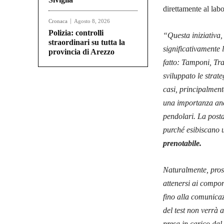
direttamente al lab
Cronaca
Agosto 8, 2026
Polizia: controlli
“Questa iniziativa
straordinari su tutta la
significativamente 
provincia di Arezzo
fatto: Tamponi, Tr
sviluppato le strat
casi, principalment
una importanza anco
pendolari. La posta
purché esibiscano u
prenotabile
.
Naturalmente, pros
attenersi ai compor
fino alla comunicaz
del test non verrà 
presa in carico dal