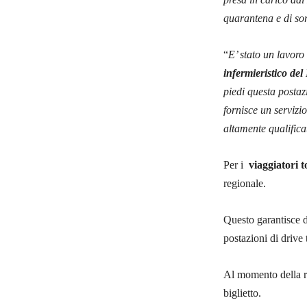
quarantena e di so
“
E’ stato un lavoro
infermieristico del
piedi questa posta
fornisce un servizio
altamente qualifica
Per i
viaggiatori t
regionale.
Questo garantisce di
postazioni di drive
Al momento della re
biglietto.