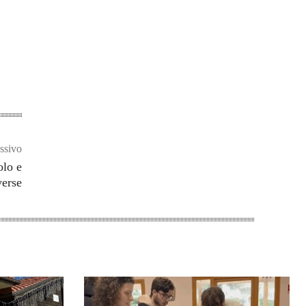
ssivo
olo e
verse