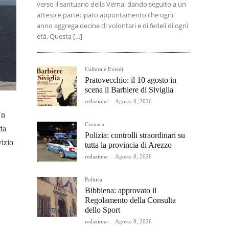
verso il santuario della Verna, dando seguito a un
atteso e partecipato appuntamento che ogni
anno aggrega decine di volontari e di fedeli di ogni
età. Questa […]
Cultura e Eventi
Pratovecchio: il 10 agosto in
scena il Barbiere di Siviglia
redazione
-
Agosto 8, 2026
Un
Cronaca
da
Polizia: controlli straordinari su
vizio
tutta la provincia di Arezzo
redazione
-
Agosto 8, 2026
Politica
Bibbiena: approvato il
Regolamento della Consulta
dello Sport
redazione
-
Agosto 8, 2026