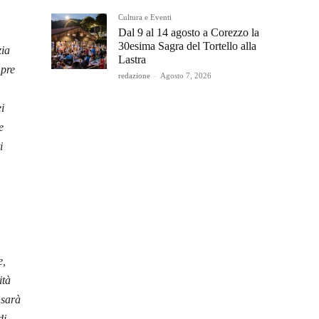
Cultura e Eventi
Dal 9 al 14 agosto a Corezzo la
30esima Sagra del Tortello alla
zia
Lastra
mpre
redazione
-
Agosto 7, 2026
i
e
i
e,
ità
 sarà
di