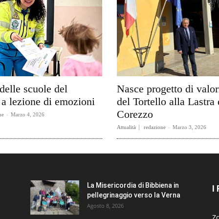
delle scuole del
Nasce progetto di valo
a lezione di emozioni
del Tortello alla Lastra 
Corezzo
ne
-
Marzo 4, 2026
Attualità
redazione
-
Marzo 3, 2026
La Misericordia di Bibbiena in
I
pellegrinaggio verso la Verna
Agosto 8, 2026
Zo