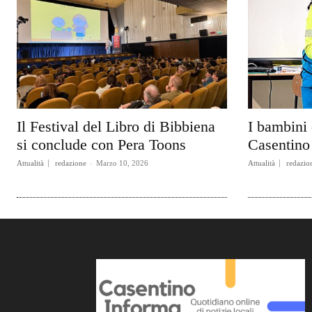
Il Festival del Libro di Bibbiena
I bambini 
si conclude con Pera Toons
Casentino 
Attualità
redazione
-
Marzo 10, 2026
Attualità
redazio