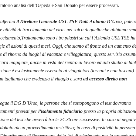
oratorio analisi dell’Ospedale San Donato per essere processati.
, afferma
il Direttore Generale USL TSE Dott. Antonio D’Urso
, poten
le attività di tracciamento del virus nel solco di quello che abbiamo se
acciamento,Trattamento sono i tre pilastri su cui l’Azienda USL TSE ha
egie di azioni di questi mesi. Oggi, che siamo di fronte ad un aumento de
e di ritorno da luoghi di vacanza e villeggiatura, questo servizio assum
ra maggiore, anche in vista del rientro al lavoro ed allo studio di tant
zione è esclusivamente riservata ai viaggiatori (toscani e non toscani)
n tagliando che evidenzia il viaggio e sarà
ad accesso diretto non
egue il DG D’Urso, le persone che si sottopongono al test dovranno
tamenti previsti per
l’isolamento fiduciario
presso la propria abitazion
ione del test che avverrà tra le 24-36 ore successive. In caso di negativ
adottato alcun provvedimento restrittivo; in caso di positività la persona
 Dipartimento di Prevenzione della Asl di riferimento per la procedura 