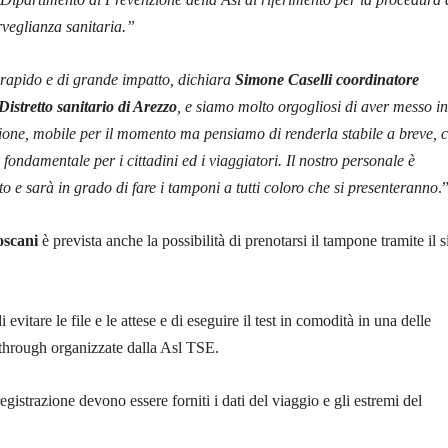
rveglianza sanitaria.”
 rapido e di grande impatto, dichiara
Simone Caselli coordinatore
 Distretto sanitario di Arezzo
, e siamo molto orgogliosi di aver messo in
zione, mobile per il momento ma pensiamo di renderla stabile a breve, 
 fondamentale per i cittadini ed i viaggiatori. Il nostro personale è
to e sarà in grado di fare i tamponi a tutti coloro che si presenteranno
.
oscani
è prevista anche la possibilità di prenotarsi il tampone tramite il s
 evitare le file e le attese e di eseguire il test in comodità in una delle
 through organizzate dalla Asl TSE.
gistrazione devono essere forniti i dati del viaggio e gli estremi del