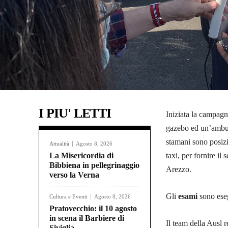
I PIU' LETTI
Iniziata la campagn
gazebo ed un’ambul
stamani sono posizio
Attualità
Agosto 8, 2026
La Misericordia di
taxi, per fornire il
Bibbiena in pellegrinaggio
Arezzo.
verso la Verna
Gli
esami
sono eseg
Cultura e Eventi
Agosto 8, 2026
Pratovecchio: il 10 agosto
in scena il Barbiere di
Il team della Ausl r
Siviglia