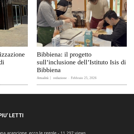
rizzazione
Bibbiena: il progetto
di
sull’inclusione dell’Istituto Isis di
Bibbiena
Attualità
redazione
-
Febbraio 25, 2026
 PIU' LETTI
na arancione, ecco le regole
- 11.297 views