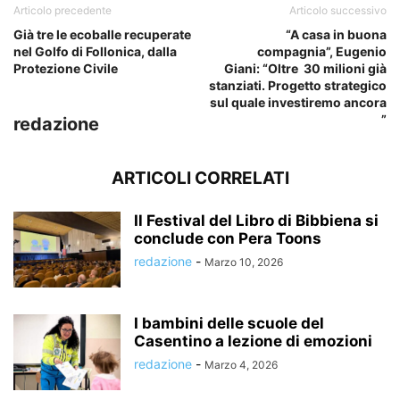
Articolo precedente
Articolo successivo
Già tre le ecoballe recuperate
“A casa in buona
nel Golfo di Follonica, dalla
compagnia”, Eugenio
Protezione Civile
Giani: “Oltre 30 milioni già
stanziati. Progetto strategico
sul quale investiremo ancora
”
redazione
ARTICOLI CORRELATI
Il Festival del Libro di Bibbiena si
conclude con Pera Toons
redazione
-
Marzo 10, 2026
I bambini delle scuole del
Casentino a lezione di emozioni
redazione
-
Marzo 4, 2026