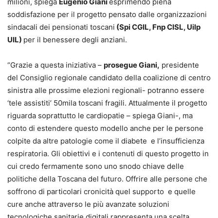
milioni, spiega
Eugenio Giani
esprimendo piena
soddisfazione per il progetto pensato dalle organizzazioni
sindacali dei pensionati toscani
(Spi CGIL, Fnp CISL, Uilp
UIL)
per il benessere degli anziani.
“Grazie a questa iniziativa –
prosegue Giani,
presidente
del Consiglio regionale candidato della coalizione di centro
sinistra alle prossime elezioni regionali- potranno essere
‘tele assistiti’ 50mila toscani fragili. Attualmente il progetto
riguarda soprattutto le cardiopatie – spiega Giani-, ma
conto di estendere questo modello anche per le persone
colpite da altre patologie come il diabete e l’insufficienza
respiratoria. Gli obiettivi e i contenuti di questo progetto in
cui credo fermamente sono uno snodo chiave delle
politiche della Toscana del futuro. Offrire alle persone che
soffrono di particolari cronicità quel supporto e quelle
cure anche attraverso le più avanzate soluzioni
tecnologiche sanitarie digitali rappresenta una scelta