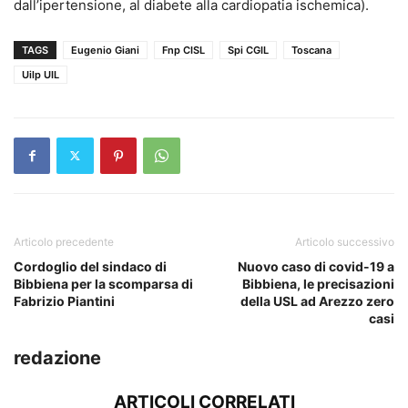
dall’ipertensione, al diabete alla cardiopatia ischemica).
TAGS
Eugenio Giani
Fnp CISL
Spi CGIL
Toscana
Uilp UIL
Articolo precedente
Articolo successivo
Cordoglio del sindaco di
Nuovo caso di covid-19 a
Bibbiena per la scomparsa di
Bibbiena, le precisazioni
Fabrizio Piantini
della USL ad Arezzo zero
casi
redazione
ARTICOLI CORRELATI