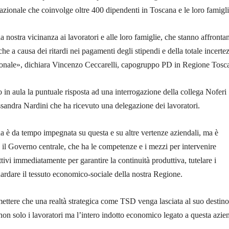
ionale che coinvolge oltre 400 dipendenti in Toscana e le loro famigli
a nostra vicinanza ai lavoratori e alle loro famiglie, che stanno affronta
he a causa dei ritardi nei pagamenti degli stipendi e della totale incerte
ionale», dichiara Vincenzo Ceccarelli, capogruppo PD in Regione Tosc
in aula la puntuale risposta ad una interrogazione della collega Noferi
sandra Nardini che ha ricevuto una delegazione dei lavoratori.
 è da tempo impegnata su questa e su altre vertenze aziendali, ma è
 il Governo centrale, che ha le competenze e i mezzi per intervenire
tivi immediatamente per garantire la continuità produttiva, tutelare i
uardare il tessuto economico-sociale della nostra Regione.
ttere che una realtà strategica come TSD venga lasciata al suo destino
non solo i lavoratori ma l’intero indotto economico legato a questa azie