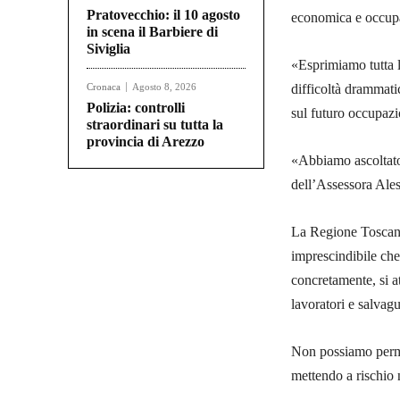
Pratovecchio: il 10 agosto
economica e occupaz
in scena il Barbiere di
Siviglia
«Esprimiamo tutta l
Cronaca
Agosto 8, 2026
difficoltà drammatic
Polizia: controlli
sul futuro occupaz
straordinari su tutta la
provincia di Arezzo
«Abbiamo ascoltato 
dell’Assessora Ales
La Regione Toscana
imprescindibile che
concretamente, si at
lavoratori e salvag
Non possiamo perme
mettendo a rischio 