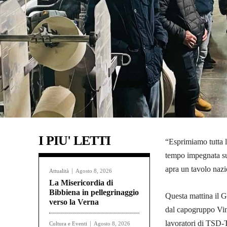
I PIU' LETTI
“Esprimiamo tutta l
tempo impegnata su 
apra un tavolo nazio
Attualità
Agosto 8, 2026
La Misericordia di
Bibbiena in pellegrinaggio
Questa mattina il 
verso la Verna
dal capogruppo Vinc
lavoratori di TSD-T
Cultura e Eventi
Agosto 8, 2026