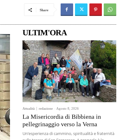
Share
ULTIM'ORA
Attualità
redazione
-
Agosto 8, 2026
La Misericordia di Bibbiena in
pellegrinaggio verso la Verna
Un’esperienza di cammino, spiritualità e fraternità