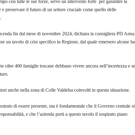
po con tutte le sue forze, serve un intervento forte per garantire la
 e preservare il futuro di un settore cruciale come quello delle
.
icenda fin dal mese di novembre 2024, dichiara la consigliera PD Anna
nne un tavolo di crisi specifico in Regione, dal quale emersero alcune l
he oltre 400 famiglie toscane debbano vivere ancora nell’incertezza e s
turo.
tori anche nella zona di Colle Valdelsa coinvolti in questa situazione.
trato di essere presente, ma è fondamentale che il Governo centrale si
sponsabilità, e che l’azienda porti a questo tavolo il sospirato piano