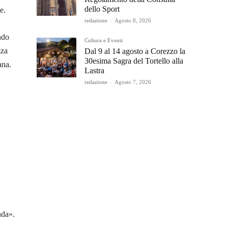
dello Sport
e.
redazione
-
Agosto 8, 2026
ndo
Cultura e Eventi
zza
Dal 9 al 14 agosto a Corezzo la
30esima Sagra del Tortello alla
ana.
Lastra
redazione
-
Agosto 7, 2026
nda».