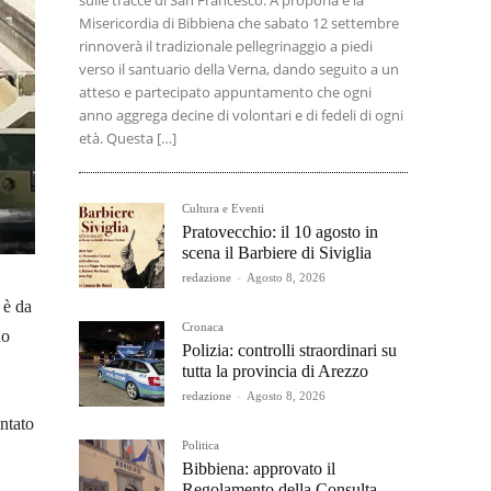
sulle tracce di San Francesco. A proporla è la
Misericordia di Bibbiena che sabato 12 settembre
rinnoverà il tradizionale pellegrinaggio a piedi
verso il santuario della Verna, dando seguito a un
atteso e partecipato appuntamento che ogni
anno aggrega decine di volontari e di fedeli di ogni
età. Questa […]
Cultura e Eventi
Pratovecchio: il 10 agosto in
scena il Barbiere di Siviglia
redazione
-
Agosto 8, 2026
 è da
Cronaca
no
Polizia: controlli straordinari su
tutta la provincia di Arezzo
redazione
-
Agosto 8, 2026
ntato
Politica
Bibbiena: approvato il
Regolamento della Consulta