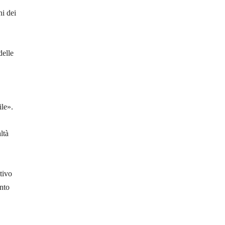
i dei
delle
ile».
ltà
tivo
unto