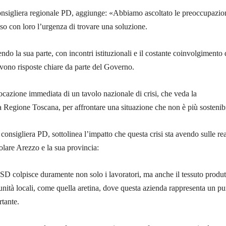
onsigliera regionale PD, aggiunge: «Abbiamo ascoltato le preoccupazion
iso con loro l’urgenza di trovare una soluzione.
do la sua parte, con incontri istituzionali e il costante coinvolgimento 
ervono risposte chiare da parte del Governo.
azione immediata di un tavolo nazionale di crisi, che veda la
a Regione Toscana, per affrontare una situazione che non è più sostenib
consigliera PD, sottolinea l’impatto che questa crisi sta avendo sulle rea
icolare Arezzo e la sua provincia:
SD colpisce duramente non solo i lavoratori, ma anche il tessuto produt
unità locali, come quella aretina, dove questa azienda rappresenta un p
rtante.