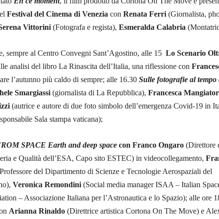
ntato
En ce moment
, il film prodotto da Cortona On The Move e presen
del
Festival del Cinema di Venezia
con
Renata Ferri
(Giornalista, ph
Serena Vittorini
(Fotografa e regista),
Esmeralda Calabria
(Montatric
e, sempre al Centro Convegni Sant’Agostino, alle 15
Lo Scenario Oltr
lle analisi del libro La Rinascita dell’Italia, una riflessione con
Frances
are l’autunno più caldo di sempre; alle 16.30
Sulle fotografie al tempo 
hele Smargiassi
(giornalista di La Repubblica),
Francesca Mangiator
zzi
(autrice e autore di due foto simbolo dell’emergenza Covid-19 in Ita
sponsabile Sala stampa vaticana);
OM SPACE Earth and deep space
con Franco Ongaro
(Direttore 
eria e Qualità dell’ESA, Capo sito ESTEC) in videocollegamento,
Fra
Professore del Dipartimento di Scienze e Tecnologie Aerospaziali del
ano),
Veronica Remondini
(Social media manager ISAA – Italian Spac
ation – Associazione Italiana per l’Astronautica e lo Spazio); alle ore 
on
Arianna Rinaldo
(Direttrice artistica Cortona On The Move) e Ale