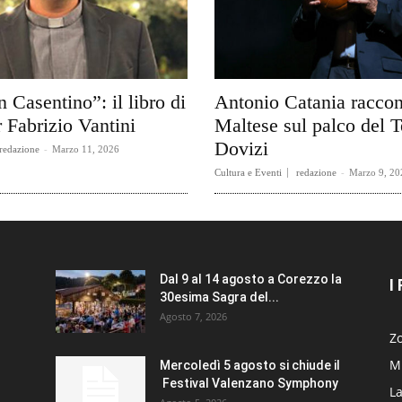
n Casentino”: il libro di
Antonio Catania raccon
 Fabrizio Vantini
Maltese sul palco del T
Dovizi
redazione
-
Marzo 11, 2026
Cultura e Eventi
redazione
-
Marzo 9, 20
Dal 9 al 14 agosto a Corezzo la
I
30esima Sagra del...
Agosto 7, 2026
Zo
Mi
Mercoledì 5 agosto si chiude il
Festival Valenzano Symphony
La