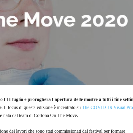
to l’11 luglio e prorogherà l’apertura delle mostre a tutti i fine sett
e
. Il focus di questa edizione è incentrato su
The COVID-19 Visual Pro
ine nata dal team di Cortona On The Move.
ione dei lavori che sono stati commissionati dal festival per formare