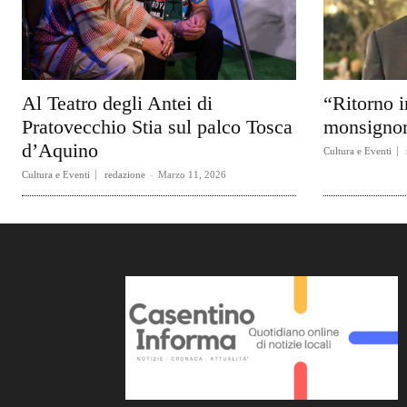
Al Teatro degli Antei di
“Ritorno i
Pratovecchio Stia sul palco Tosca
monsignor
d’Aquino
Cultura e Eventi
Cultura e Eventi
redazione
-
Marzo 11, 2026