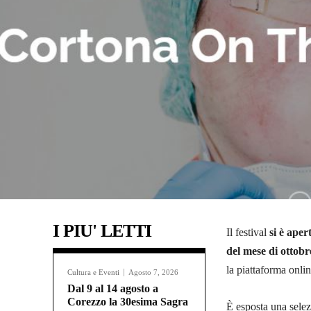
I PIU' LETTI
Il festival
si è aper
del mese di ottobr
la piattaforma onl
Cultura e Eventi
Agosto 7, 2026
Dal 9 al 14 agosto a
Corezzo la 30esima Sagra
È esposta una selez