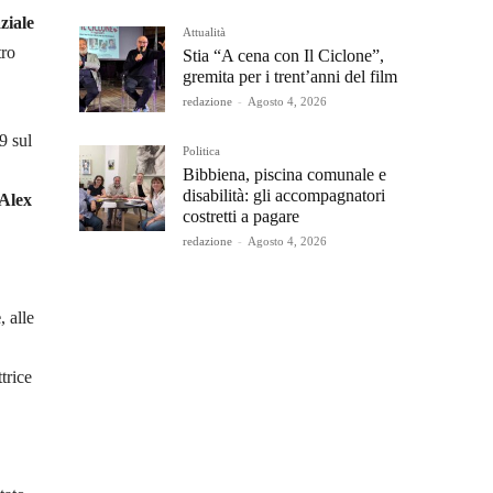
ziale
Attualità
tro
Stia “A cena con Il Ciclone”,
gremita per i trent’anni del film
redazione
-
Agosto 4, 2026
9 sul
Politica
Bibbiena, piscina comunale e
disabilità: gli accompagnatori
Alex
costretti a pagare
redazione
-
Agosto 4, 2026
e
, alle
trice