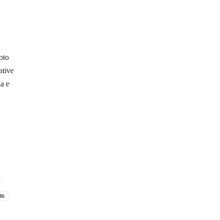
oto
ative
ia e
li