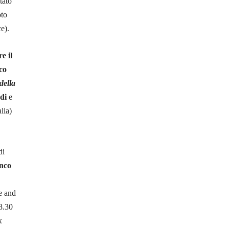
tato
oto
e).
e il
co
della
di
e
lia)
di
nco
e and
18.30
x