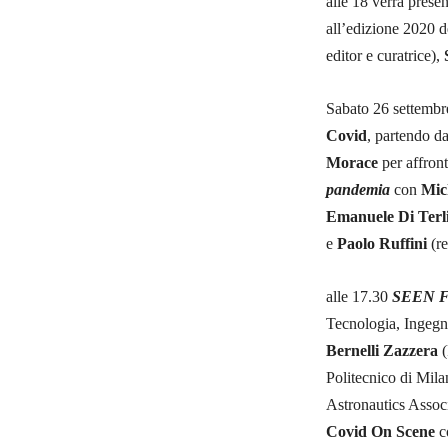
alle 18 verrà prese
all’edizione 2020 
editor e curatrice),
Sabato 26 settembr
Covid
, partendo da
Morace
per affront
pandemia
con
Mic
Emanuele Di Terli
e
Paolo Ruffini
(re
alle 17.30
SEEN FR
Tecnologia, Ingegn
Bernelli Zazzera
(
Politecnico di Mil
Astronautics Associ
Covid On Scene
c