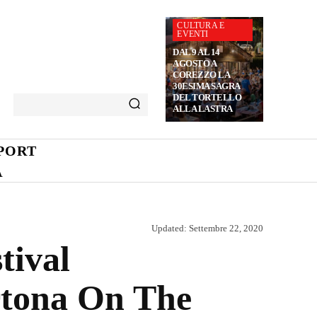
CULTURA E
EVENTI
DAL 9 AL 14
AGOSTO A
COREZZO LA
30ESIMA SAGRA
DEL TORTELLO
ALLA LASTRA
PORT
A
Updated:
Settembre 22, 2020
tival
ortona On The