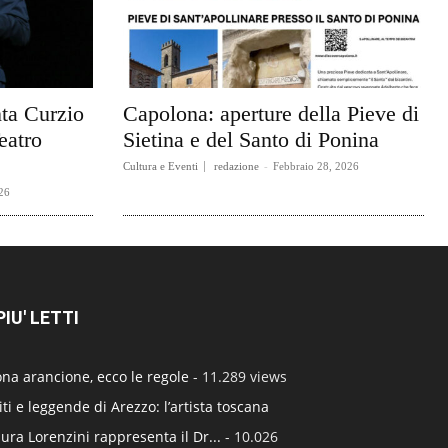
ta Curzio
Capolona: aperture della Pieve di
eatro
Sietina e del Santo di Ponina
Cultura e Eventi
redazione
-
Febbraio 28, 2026
26
 PIU' LETTI
na arancione, ecco le regole
- 11.289 views
ti e leggende di Arezzo: l’artista toscana
ura Lorenzini rappresenta il Dr...
- 10.026