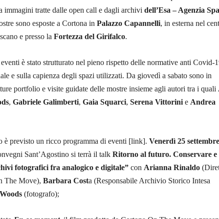
a immagini tratte dalle open call e dagli archivi
dell’Esa – Agenzia Spa
ostre sono esposte a Cortona in
Palazzo Capannelli
, in esterna nel cen
oscano e presso la
Fortezza del Girifalco
.
eventi è stato strutturato nel pieno rispetto delle normative anti Covid-1
le e sulla capienza degli spazi utilizzati. Da giovedì a sabato sono in
ure portfolio e visite guidate delle mostre insieme agli autori tra i quali
ods
,
Gabriele Galimberti
,
Gaia Squarci
,
Serena Vittorini
e
Andrea
o è previsto un ricco programma di eventi [link].
Venerdì 25 settembr
nvegni Sant’Agostino si terrà il talk
Ritorno al futuro. Conservare e
hivi fotografici fra analogico e digitale”
con
Arianna Rinaldo
(Diret
On The Move),
Barbara Cost
a (Responsabile Archivio Storico Intesa
 Woods
(fotografo);