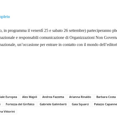
pleto
lio, in programma il venerdì 25 e sabato 26 settembre) parteciperanno ph
ernazionale e responsabili comunicazione di Organizzazioni Non Govern
ernazionale, un’occasione per entrare in contatto con il mondo dell’editor
iale Europea
Alex Majoli
Andrea Fazzetta
Arianna Rinaldo
Barbara Costa
e
Fortezza del Girifalco
Gabriele Galimberti
Gaia Squarci
Palazzo Capannel
na Vittorini