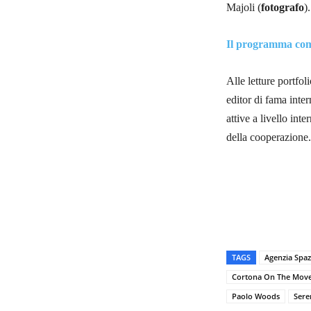
Majoli (
fotografo
).
Il programma com
Alle letture portfo
editor di fama int
attive a livello int
della cooperazione.
TAGS
Agenzia Spaz
Cortona On The Mov
Paolo Woods
Sere