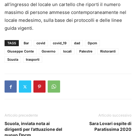
all’ingresso del locale un cartello che riporti il numero
massimo di persone ammesse contemporaneamente nel
locale medesimo, sulla base dei protocolli e delle linee
guida vigenti.
TAGS
Bar
covid
covid_19
dad
Dpcm
Giuseppe Conte
Governo
locali
Palestre
Ristoranti
Scuola
trasporti
Articolo precedente
Articolo successivo
Scuola, inviata nota ai
Sara Lovari ospite di
dirigenti per l’attuazione del
Paratissima 2020
nuovo Dpcm