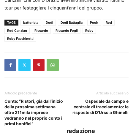
Canzian, che con D’Orazio avevano anche vissuto l’ultimo
tour per festeggiare i cinquant’anni del gruppo.
TAGS
batterista
Dodi
Dodi Battaglia
Pooh
Red
Red Canzian
Riccardo
Riccardo Fogli
Roby
Roby Facchinetti
Articolo precedente
Articolo successivo
Conte: “Ristori, già dall’inizio
Ospedale da campo e
della prossima settimana
centrale di tracciamento: le
oltre 211mila imprese
risposte di D’Urso a Ghinelli
vedranno nel proprio conto i
primi bonifici”
redazione