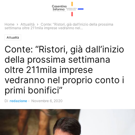
Home
Attualità
Conte: “Ristori, già dall’inizio della prossima
settimana oltre 211mila imprese vedranno nel...
Attualità
Conte: “Ristori, già dall’inizio
della prossima settimana
oltre 211mila imprese
vedranno nel proprio conto i
primi bonifici”
Di
redazione
-
Novembre 6, 2020