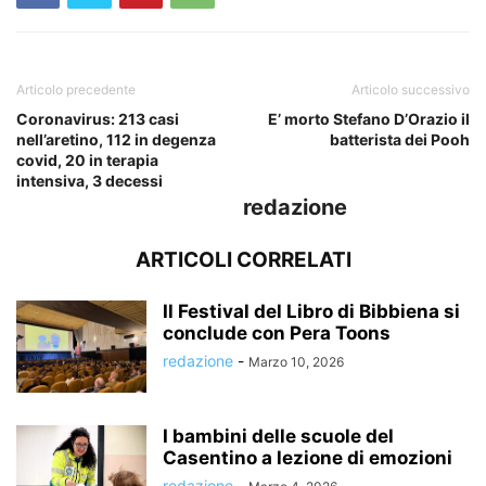
Articolo precedente
Articolo successivo
Coronavirus: 213 casi
E’ morto Stefano D’Orazio il
nell’aretino, 112 in degenza
batterista dei Pooh
covid, 20 in terapia
intensiva, 3 decessi
redazione
ARTICOLI CORRELATI
Il Festival del Libro di Bibbiena si
conclude con Pera Toons
redazione
-
Marzo 10, 2026
I bambini delle scuole del
Casentino a lezione di emozioni
redazione
-