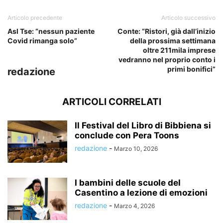
Articolo precedente
Articolo successivo
Asl Tse: “nessun paziente
Conte: “Ristori, già dall’inizio
Covid rimanga solo”
della prossima settimana
oltre 211mila imprese
vedranno nel proprio conto i
primi bonifici”
redazione
ARTICOLI CORRELATI
Il Festival del Libro di Bibbiena si
conclude con Pera Toons
redazione
-
Marzo 10, 2026
I bambini delle scuole del
Casentino a lezione di emozioni
redazione
-
Marzo 4, 2026